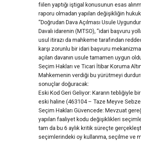
fiilen yaptığı iştigal konusunun esas alın
raporu olmadan yapılan değişikliğin hukuk
“Doğrudan Dava Açılması Usule Uygundur
Davalı idarenin (MTSO), “idari başvuru yo
usul itirazı da mahkeme tarafından redded
karşı zorunlu bir idari başvuru mekaniz
açılan davanın usule tamamen uygun old
Seçim Hakları ve Ticari İtibar Koruma Altın
Mahkemenin verdiği bu yürütmeyi durdurma
sonuçlar doğuracak:
Eski Kod Geri Geliyor: Kararın tebliğiyle b
eski haline (463104 – Taze Meyve Sebze 
Seçim Hakları Güvencede: Mevzuat gereği,
yapılan faaliyet kodu değişiklikleri seçim
tam da bu 6 aylık kritik süreçte gerçekle
seçimlerindeki oy kullanma, seçilme ve 