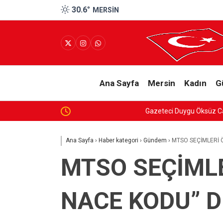
30.6
°
MERSIN
Ana Sayfa
Mersin
Kadın
G
Gazeteci Duygu Öksüz Canova son yolculuğuna 
Ana Sayfa
›
Haber kategori
›
Gündem
›
MTSO SEÇİMLERİ Ö
MTSO SEÇİMLE
NACE KODU” D