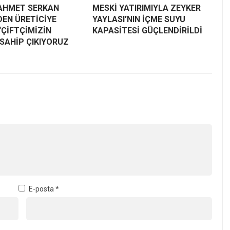
AHMET SERKAN
MESKİ YATIRIMIYLA ZEYKER
DEN ÜRETİCİYE
YAYLASI’NIN İÇME SUYU
“ÇİFTÇİMİZİN
KAPASİTESİ GÜÇLENDİRİLDİ
SAHİP ÇIKIYORUZ
E-posta
*