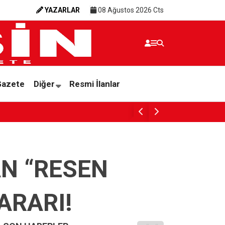
YAZARLAR
08 Ağustos 2026 Cts
Gazete
Diğer
Resmi İlanlar
Ali Bozan: 5 yılda Mersin Limanı’nda kaç kilo 
AN “RESEN
ARARI!