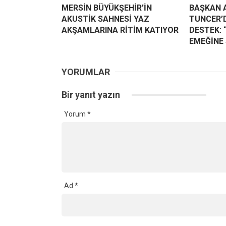
MERSİN BÜYÜKŞEHİR’İN
BAŞKAN 
AKUSTİK SAHNESİ YAZ
TUNCER’
AKŞAMLARINA RİTİM KATIYOR
DESTEK: 
EMEĞİNE 
YORUMLAR
Bir yanıt yazın
Yorum
*
Ad
*