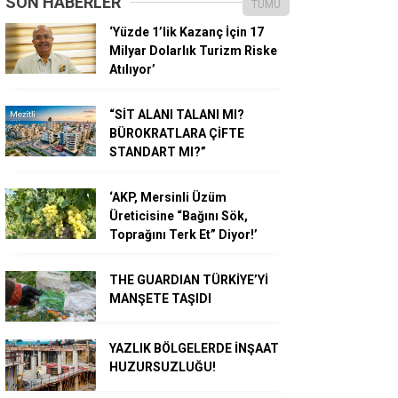
SON HABERLER
TÜMÜ
‘Yüzde 1’lik Kazanç İçin 17
Milyar Dolarlık Turizm Riske
Atılıyor’
“SİT ALANI TALANI MI?
BÜROKRATLARA ÇİFTE
STANDART MI?”
‘AKP, Mersinli Üzüm
Üreticisine “Bağını Sök,
Toprağını Terk Et” Diyor!’
THE GUARDIAN TÜRKİYE’Yİ
MANŞETE TAŞIDI
YAZLIK BÖLGELERDE İNŞAAT
HUZURSUZLUĞU!