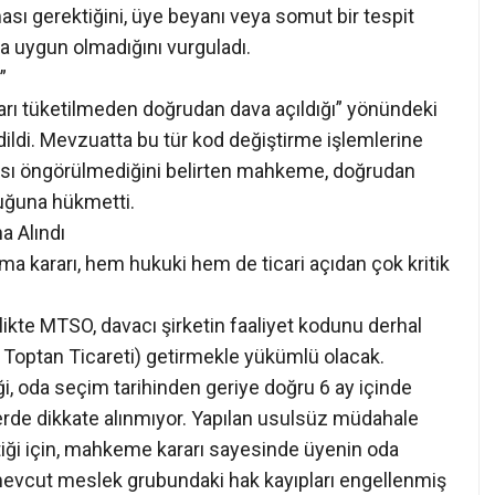
ması gerektiğini, üye beyanı veya somut bir tespit
a uygun olmadığını vurguladı.
”
lları tüketilmeden doğrudan dava açıldığı” yönündeki
ildi. Mevzuatta bu tür kod değiştirme işlemlerine
ması öngörülmediğini belirten mahkeme, doğrudan
uğuna hükmetti.
a Alındı
 kararı, hem hukuki hem de ticari açıdan çok kritik
irlikte MTSO, davacı şirketin faaliyet kodunu derhal
Toptan Ticareti) getirmekle yükümlü olacak.
 oda seçim tarihinden geriye doğru 6 ay içinde
lerde dikkate alınmıyor. Yapılan usulsüz müdahale
ştiği için, mahkeme kararı sayesinde üyenin oda
mevcut meslek grubundaki hak kayıpları engellenmiş