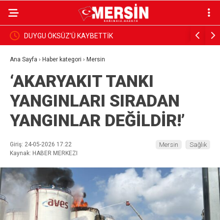
BAŞKAN YILDIZ, SAHADAKİ ÇALIŞMALARI YERİNDE
Dim
İNCELEDİ
Su
Ana Sayfa
›
Haber kategori
›
Mersin
‘AKARYAKIT TANKI
YANGINLARI SIRADAN
YANGINLAR DEĞİLDİR!’
Giriş: 24-05-2026 17:22
Mersin
Sağlık
Kaynak: HABER MERKEZI