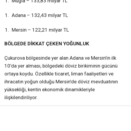
Muğla – 133,83 milyar TL
Adana – 132,43 milyar TL
Mersin – 122,21 milyar TL
BÖLGEDE DİKKAT ÇEKEN YOĞUNLUK
Çukurova bölgesinde yer alan Adana ve Mersin’in ilk
10’da yer alması, bölgedeki döviz birikiminin gücünü
ortaya koydu. Özellikle ticaret, liman faaliyetleri ve
ihracatın yoğun olduğu Mersin’de döviz mevduatının
yüksekliği, kentin ekonomik dinamikleriyle
ilişkilendiriliyor.
UZMANLAR NE DİYOR?
Ekonomistler, döviz mevduatındaki artışın hem tasarruf