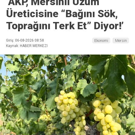
‘AKP, Mersinli Üzüm
Üreticisine “Bağını Sök,
Toprağını Terk Et” Diyor!’
Giriş: 06-08-2026 08:58
Ekonomi
Mersin
Kaynak: HABER MERKEZI