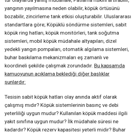
tür olaylarda yanlış müdahale; Patlama riskini artırabilir,
yangının yayılmasına neden olabilir, köpük örtüsünü
bozabilir, zincirleme tank etkisi oluşturabilir. Uluslararası
standartlara göre; Köpüklü söndürme sistemleri, sabit
köpük ring hatları, köpük monitörleri, tank soğutma
sistemleri, mobil köpük müdahale altyapıları, dizel
yedekli yangın pompaları, otomatik algılama sistemleri,
buhar baskılama mekanizmaları eş zamanlı ve
koordineli şekilde çalışmak zorundadır.
Bu kapsamda
kamuoyunun açıklama beklediği diğer başlıklar
şunlardır:
Tesisin sabit köpük hatları olay anında aktif olarak
çalışmış mıdır? Köpük sistemlerinin basınç ve debi
yeterliliği uygun mudur? Kullanılan köpük maddesi ilgili
yakıt sınıfına uygun mudur? İlk müdahale süresi ne
kadardır? Köpük rezerv kapasitesi yeterli midir? Buhar