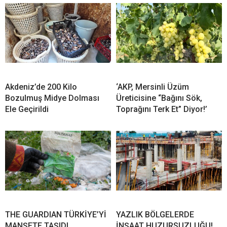
Akdeniz’de 200 Kilo
‘AKP, Mersinli Üzüm
Bozulmuş Midye Dolması
Üreticisine “Bağını Sök,
Ele Geçirildi
Toprağını Terk Et” Diyor!’
THE GUARDIAN TÜRKİYE’Yİ
YAZLIK BÖLGELERDE
MANŞETE TAŞIDI
İNŞAAT HUZURSUZLUĞU!