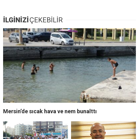
İLGİNİZİ
ÇEKEBİLİR
Mersin’de sıcak hava ve nem bunalttı