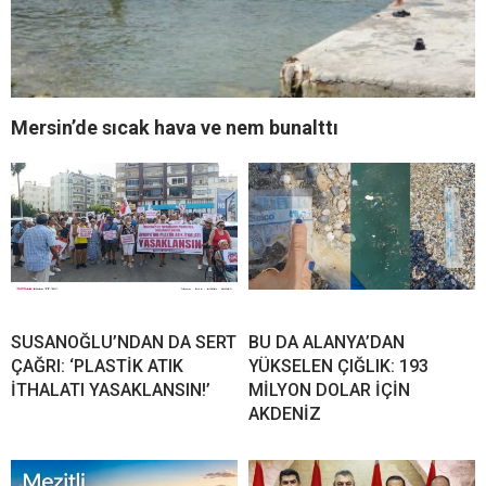
Mersin’de sıcak hava ve nem bunalttı
SUSANOĞLU’NDAN DA SERT
BU DA ALANYA’DAN
ÇAĞRI: ‘PLASTİK ATIK
YÜKSELEN ÇIĞLIK: 193
İTHALATI YASAKLANSIN!’
MİLYON DOLAR İÇİN
AKDENİZ