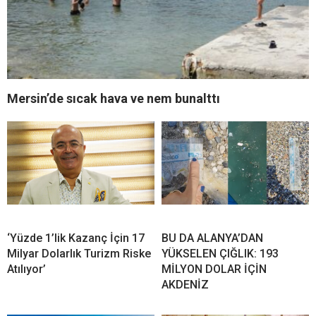
Mersin’de sıcak hava ve nem bunalttı
‘Yüzde 1’lik Kazanç İçin 17
BU DA ALANYA’DAN
Milyar Dolarlık Turizm Riske
YÜKSELEN ÇIĞLIK: 193
Atılıyor’
MİLYON DOLAR İÇİN
AKDENİZ