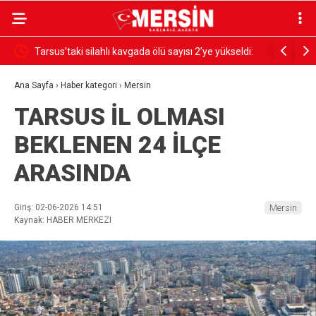
Tarsus’taki silahlı kavgada ölü sayısı 2’ye yükseldi:
BAŞKAN Y
Kuzenler hayatını kaybetti
Ana Sayfa
›
Haber kategori
›
Mersin
TARSUS İL OLMASI
BEKLENEN 24 İLÇE
ARASINDA
Giriş: 02-06-2026 14:51
Mersin
Kaynak: HABER MERKEZI