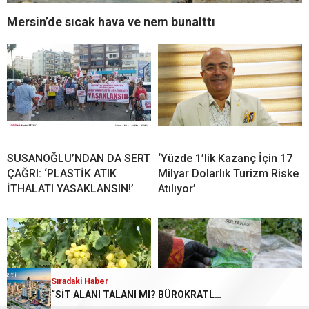
Mersin’de sıcak hava ve nem bunalttı
SUSANOĞLU’NDAN DA SERT
‘Yüzde 1’lik Kazanç İçin 17
ÇAĞRI: ‘PLASTİK ATIK
Milyar Dolarlık Turizm Riske
İTHALATI YASAKLANSIN!’
Atılıyor’
Sıradaki Haber
Sıradaki Haber
‘Yüzde 1’lik Kazanç İçin 17 Milyar Dolarlık Turizm Riske Atılıyor’
“SİT ALANI TALANI MI? BÜROKRATLARA ÇİFTE STANDART MI?”