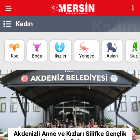
Kadın
Koç
Boğa
İkizler
Yengeç
Aslan
Baş
Akdenizli Anne ve Kızları Silifke Gençlik