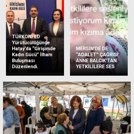
TÜRKONFED
Yürütücülüğünde
Hatay’da “Girişimde
MERSİN’DE DE
Kadın Gücü” İlham
“ADALET” ÇAĞRISI:
Buluşması
ANNE BALCIK’TAN
Düzenlendi.
YETKİLİLERE SES