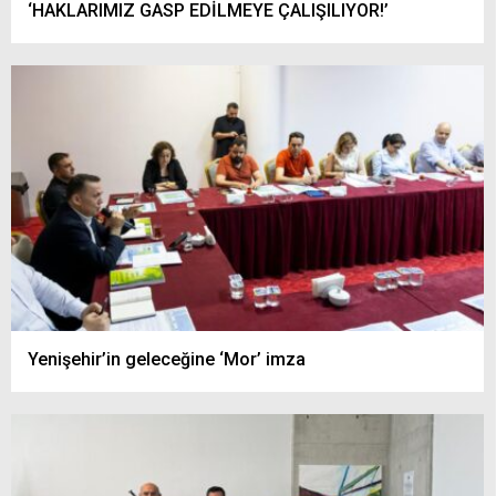
‘HAKLARIMIZ GASP EDİLMEYE ÇALIŞILIYOR!’
Yenişehir’in geleceğine ‘Mor’ imza