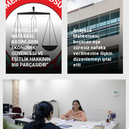
YOKSULLUK
Anayasa
NAFAKASI,
Mahkemesi,
KADINLARIN
boşanan eşe
EKONOMİK
süresiz nafaka
GÜVENCESİ VE
verilmesine ilişkin
EŞİTLİK HAKKININ
düzenlemeyi iptal
BİR PARÇASIDIR”
etti