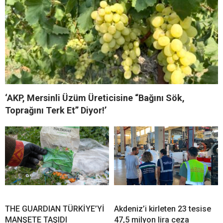
‘AKP, Mersinli Üzüm Üreticisine “Bağını Sök,
Toprağını Terk Et” Diyor!’
THE GUARDIAN TÜRKİYE’Yİ
Akdeniz’i kirleten 23 tesise
MANŞETE TAŞIDI
47,5 milyon lira ceza