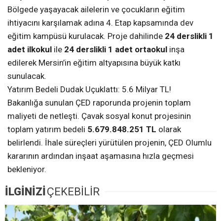
Bölgede yaşayacak ailelerin ve çocukların eğitim
ihtiyacını karşılamak adına 4. Etap kapsamında dev
eğitim kampüsü kurulacak. Proje dahilinde
24 derslikli 1
adet ilkokul
ile
24 derslikli 1 adet ortaokul
inşa
edilerek Mersin’in eğitim altyapısına büyük katkı
sunulacak.
Yatırım Bedeli Dudak Uçuklattı: 5.6 Milyar TL!
Bakanlığa sunulan ÇED raporunda projenin toplam
maliyeti de netleşti. Çavak sosyal konut projesinin
toplam yatırım bedeli
5.679.848.251 TL
olarak
belirlendi. İhale süreçleri yürütülen projenin, ÇED Olumlu
kararının ardından inşaat aşamasına hızla geçmesi
bekleniyor.
İLGİNİZİ
ÇEKEBİLİR