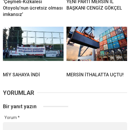
‘Çeşmeli-Kızkalesi
YENİ PARTİ MERSİN İL
Otoyolu’nun ücretsiz olması
BAŞKANI CENGİZ GÖKÇEL
imkansız’
MİY SAHAYA İNDİ
MERSİN İTHALATTA UÇTU!
YORUMLAR
Bir yanıt yazın
Yorum
*