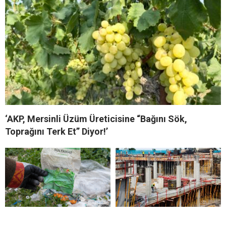
‘AKP, Mersinli Üzüm Üreticisine “Bağını Sök,
Toprağını Terk Et” Diyor!’