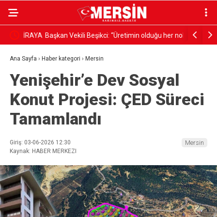
LİRAYA
Başkan Vekili Beşikci: “Üretimin olduğu her noktaya
MERSİN B
hizmet götüreceğiz”
BAŞARI G
Ana Sayfa
›
Haber kategori
›
Mersin
Yenişehir’e Dev Sosyal
Konut Projesi: ÇED Süreci
Tamamlandı
Giriş: 03-06-2026 12:30
Mersin
Kaynak: HABER MERKEZI