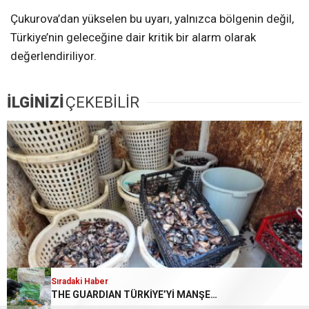
Çukurova’dan yükselen bu uyarı, yalnızca bölgenin değil,
Türkiye’nin geleceğine dair kritik bir alarm olarak
değerlendiriliyor.
İLGİNİZİ
ÇEKEBİLİR
Sıradaki Haber
THE GUARDIAN TÜRKİYE’Yİ MANŞETE TAŞIDI
Akdeniz’de 200 Kilo Bozulmuş Midye Dolması Ele