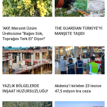
‘AKP, Mersinli Üzüm
THE GUARDIAN TÜRKİYE’Yİ
Üreticisine “Bağını Sök,
MANŞETE TAŞIDI
Toprağını Terk Et” Diyor!’
YAZLIK BÖLGELERDE
Akdeniz’i kirleten 23 tesise
İNŞAAT HUZURSUZLUĞU!
47,5 milyon lira ceza