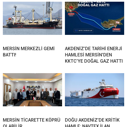
MERSİN MERKEZLİ GEMİ
AKDENİZ’DE TARİHİ ENERJİ
BATTI!
HAMLESİ MERSİN’DEN
KKTC’YE DOĞAL GAZ HATTI
MERSİN TİCARETTE KÖPRÜ
DOĞU AKDENİZ’DE KRİTİK
OLABİLİR
HAMLE: NAVTEX İLAN