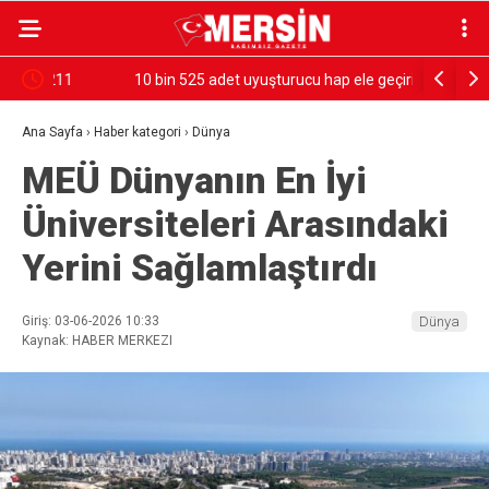
10 bin 525 adet uyuşturucu hap ele geçirildi
Mersin’de 
Ana Sayfa
›
Haber kategori
›
Dünya
MEÜ Dünyanın En İyi
Üniversiteleri Arasındaki
Yerini Sağlamlaştırdı
Giriş: 03-06-2026 10:33
Dünya
Kaynak: HABER MERKEZI