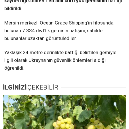
kaybettiği Golden Leo adlı kuru yük gemisinin
battığı
bildirildi.
Mersin merkezli Ocean Grace Shipping’in filosunda
bulunan 7.334 dwt’lik geminin batışını, sahilde
bulunanlar uzaktan görüntülediler.
Yaklaşık 24 metre derinlikte battığı belirtilen gemiyle
ilgili olarak Ukrayna’nın güvenlik önlemleri aldığı
öğrenildi.
İLGİNİZİ
ÇEKEBİLİR