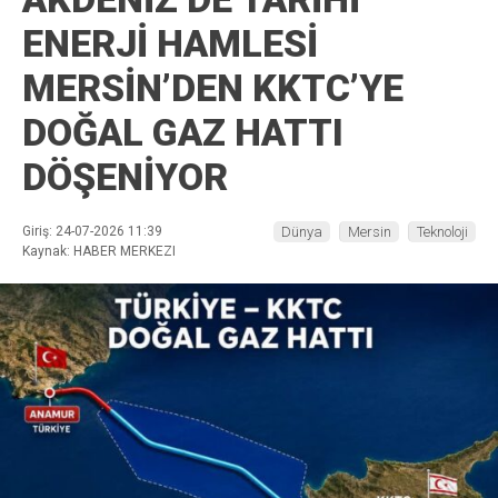
ENERJİ HAMLESİ
MERSİN’DEN KKTC’YE
DOĞAL GAZ HATTI
DÖŞENİYOR
Giriş: 24-07-2026 11:39
Dünya
Mersin
Teknoloji
Kaynak: HABER MERKEZI