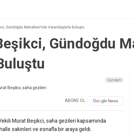
ikci, Gündoğdu Mahallesi’nde Vatandaşlarla Buluştu
Beşikci, Gündoğdu M
Buluştu
Gündem
ABONE OL
kili Murat Beşikci, saha gezileri kapsamında
le sakinleri ve esnafla bir araya geldi.