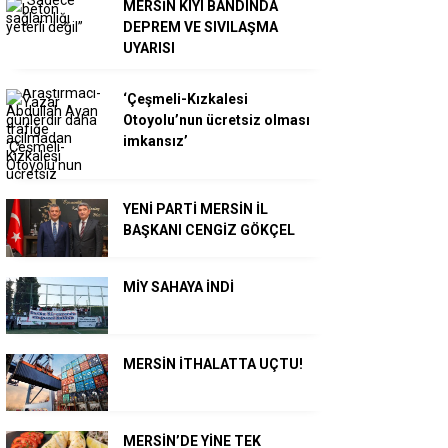
MERSİN KIYI BANDINDA
DEPREM VE SIVILAŞMA
UYARISI
‘Çeşmeli-Kızkalesi
Otoyolu’nun ücretsiz olması
imkansız’
YENİ PARTİ MERSİN İL
BAŞKANI CENGİZ GÖKÇEL
MİY SAHAYA İNDİ
MERSİN İTHALATTA UÇTU!
MERSİN’DE YİNE TEK