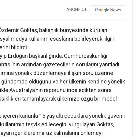
ABONE OL
 Özdemir Göktaş, bakanlık bünyesinde kurulan
yal medya kullanım esaslarını belirleyerek, ilgili
ini bildirdi.
ip Erdoğan başkanlığında, Cumhurbaşkanlığı
ntısı’nın ardından gazetecilerin sorularını yanıtladı.
nımına yönelik düzenlemeye ilişkin soru üzerine
 gündemde olduğunu ve her ülkenin kendine yönelik
likle Avustralya’nın raporunu inceledikten sonra
eksiklikleri tamamlayarak ülkemize özgü bir model
içeren kanunla 15 yaş altı çocuklara yönelik güvenli
lü kullanımın teşvik edileceğini vurgulayan Göktaş,
mayan içeriklere maruz kalmalarını önlemeyi