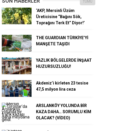
SON HABERLER
TÜMÜ
‘AKP, Mersinli Üzüm
Üreticisine “Bağını Sök,
Toprağını Terk Et” Diyor!’
THE GUARDIAN TÜRKİYE’Yİ
MANŞETE TAŞIDI
YAZLIK BÖLGELERDE İNŞAAT
HUZURSUZLUĞU!
Akdeniz’i kirleten 23 tesise
47,5 milyon lira ceza
ARSLANKÖY YOLUNDA BİR
KAZA DAHA… SORUMLU KİM
OLACAK? (VİDEO)