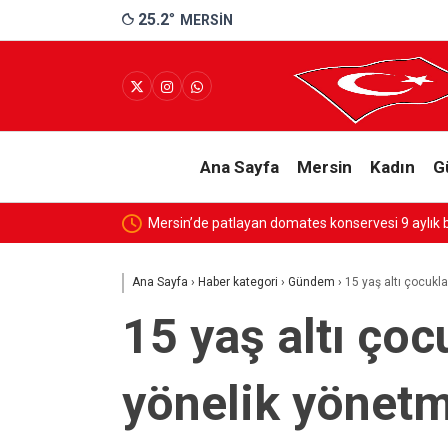
25.2
°
MERSIN
Ana Sayfa
Mersin
Kadın
G
Mersin’de patlayan domates konservesi 9 aylık 
Ana Sayfa
›
Haber kategori
›
Gündem
›
15 yaş altı çocukl
15 yaş altı ço
yönelik yönetm