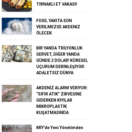
TIRNAKLI ET VAKASI!
FOSİL YAKITA SON
VERİLMEZSE AKDENİZ
ÖLECEK
BİR YANDA TRİLYONLUK
SERVET, DİĞER YANDA
GÜNDE 2 DOLAR! KÜRESEL
UÇURUM DERİNLEŞİYOR:
ADALETSİZ DÜNYA
AKDENİZ ALARM VERİYOR:
“SIFIR ATIK” ZİRVESİNE
GİDERKEN KIYILAR
MİKROPLASTİK
KUŞATMASINDA
MİY’de Yeni Yönetimden