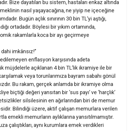
r. Bize dayatılan bu sistem, hastaları enkaz altında
 emeklinin nasıl yaşayacağına, ne yiyip ne içeceğine
umdadır. Bugün açlık sınırının 30 bin TL’yi aştığı,
dığı ortadadır. Böylesi bir yıkım ortamında,
komik rakamlarla koca bir ayı geçirmeye
k dahi imkânsız!”
 edilemeyen enflasyon karşısında adeta
 müjdelerle açıklanan 4 bin TL’lik ikramiye ile bir
 karşılamak veya torunlarımıza bayram sabahı gönül
sızdır. Bu rakam, gerçek anlamda bir ikramiye olma
iye biçtiği değeri yansıtan bir ‘sus payı’ ve ‘harçlık’
letsizlikler silsilesinin en ağırlarından biri de memur
ir. Bilindiği üzere, aktif çalışan memurlara verilen
tla emekli memurların aylıklarına yansıtılmamıştır.
za çalıştıkları, aynı kurumlara emek verdikleri