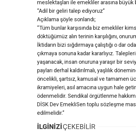
meslektaşları ile emekliler arasına büyük
“Adil bir geliri talep ediyoruz”
Açıklama şöyle sonlandı;
“Tüm bunlar karşısında biz emekliler kim
döktüğümüz alın terinin karşılığını, onurum
İktidarın bizi sığdırmaya çalıştığı o dar o
çıkmaya sonuna kadar kararlıyız. Talepleri
yaşanacak, insan onuruna yaraşır bir seviy
payları derhal kaldırılmalı, yaşlılık döne
öncelikli, şartsız, kamusal ve tamamen üc
ikramiyeleri, asıl amacına uygun hale getir
ödenmelidir. Sendikal örgütlenme hakkımız 
DİSK Dev Emekli­Sen toplu sözleşme masas
edilmelidir.”
İLGİNİZİ
ÇEKEBİLİR