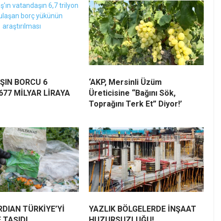
ŞIN BORCU 6
‘AKP, Mersinli Üzüm
677 MİLYAR LİRAYA
Üreticisine “Bağını Sök,
Toprağını Terk Et” Diyor!’
DIAN TÜRKİYE’Yİ
YAZLIK BÖLGELERDE İNŞAAT
 TAŞIDI
HUZURSUZLUĞU!