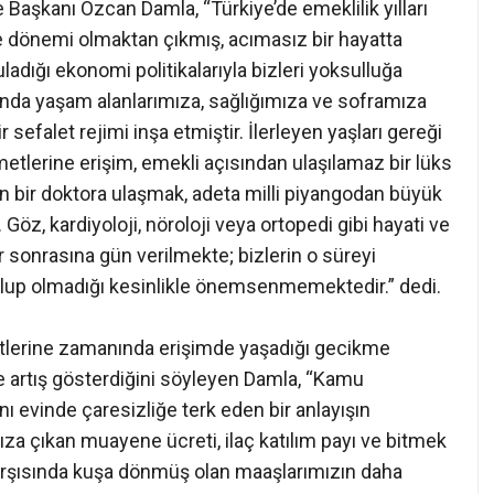
aşkanı Özcan Damla, “Türkiye’de emeklilik yılları
me dönemi olmaktan çıkmış, acımasız bir hayatta
adığı ekonomi politikalarıyla bizleri yoksulluğa
a yaşam alanlarımıza, sağlığımıza ve soframıza
efalet rejimi inşa etmiştir. İlerleyen yaşları gereği
zmetlerine erişim, emekli açısından ulaşılamaz bir lüks
en bir doktora ulaşmak, adeta milli piyangodan büyük
 Göz, kardiyoloji, nöroloji veya ortopedi gibi hayati ve
r sonrasına gün verilmekte; bizlerin o süreyi
up olmadığı kesinlikle önemsenmemektedir.” dedi.
etlerine zamanında erişimde yaşadığı gecikme
de artış gösterdiğini söyleyen Damla, “Kamu
nı evinde çaresizliğe terk eden bir anlayışın
a çıkan muayene ücreti, ilaç katılım payı ve bitmek
karşısında kuşa dönmüş olan maaşlarımızın daha