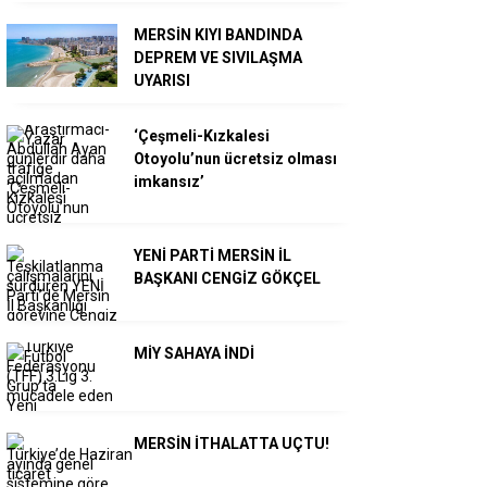
MERSİN KIYI BANDINDA
DEPREM VE SIVILAŞMA
UYARISI
‘Çeşmeli-Kızkalesi
Otoyolu’nun ücretsiz olması
imkansız’
YENİ PARTİ MERSİN İL
BAŞKANI CENGİZ GÖKÇEL
MİY SAHAYA İNDİ
MERSİN İTHALATTA UÇTU!