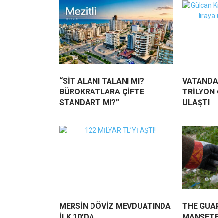
“SİT ALANI TALANI MI?
VATANDA
BÜROKRATLARA ÇİFTE
TRİLYON 
STANDART MI?”
ULAŞTI
MERSİN DÖVİZ MEVDUATINDA
THE GUAR
İLK 10’DA
MANŞETE