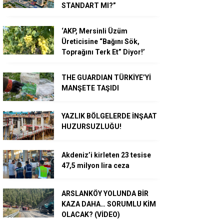
STANDART MI?”
‘AKP, Mersinli Üzüm
Üreticisine “Bağını Sök,
Toprağını Terk Et” Diyor!’
THE GUARDIAN TÜRKİYE’Yİ
MANŞETE TAŞIDI
YAZLIK BÖLGELERDE İNŞAAT
HUZURSUZLUĞU!
Akdeniz’i kirleten 23 tesise
47,5 milyon lira ceza
ARSLANKÖY YOLUNDA BİR
KAZA DAHA… SORUMLU KİM
OLACAK? (VİDEO)