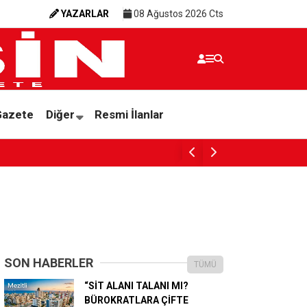
YAZARLAR
08 Ağustos 2026 Cts
Gazete
Diğer
Resmi İlanlar
BAŞKAN YILDIZ, SAHADAKİ ÇALIŞMALARI YERİNDE İNCELEDİ
SON HABERLER
TÜMÜ
“SİT ALANI TALANI MI?
BÜROKRATLARA ÇİFTE