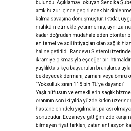
bulundu. Açıklamayı okuyan Sendika Şube B
artık huzur içinde geçirilecek bir dinlen
kalma savaşına dönüşmüştür. İktidar, uygul
mahkûm etmekle yetinmemiş; aynı zamand
kadar doğrudan müdahale eden otoriter bir s
en temel ve acil ihtiyaçları olan sağlık hi
haline getirildi. Randevu Sistemi üzerind
ikramiye çıkmasıyla eşdeğer bir ihtimaldir.
yaşlılıkta sıkça başvurulan branşlarda ayla
bekleyecek dermanı, zamanı veya ömrü ol
“Yoksulluk sınırı 115 bin TL’ye dayandı”
Yaşlı nüfusun ve emeklilerin sağlık hizm
oranının son iki yılda yüzde kırkın üzerin
hastanelerindeki yığılmalar, parası olmaya
sonucudur. Eczaneye gittiğimizde karşımız
bilmeyen fiyat farkları, zaten enflasyon 