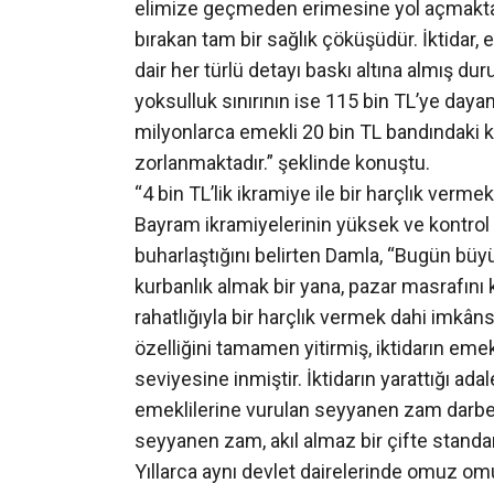
elimize geçmeden erimesine yol açmaktadı
bırakan tam bir sağlık çöküşüdür. İktidar,
dair her türlü detayı baskı altına almış dur
yoksulluk sınırının ise 115 bin TL’ye dayan
milyonlarca emekli 20 bin TL bandındaki 
zorlanmaktadır.” şeklinde konuştu.
“4 bin TL’lik ikramiye ile bir harçlık verme
Bayram ikramiyelerinin yüksek ve kontrol
buharlaştığını belirten Damla, “Bugün büyük
kurbanlık almak bir yana, pazar masrafını
rahatlığıyla bir harçlık vermek dahi imkân
özelliğini tamamen yitirmiş, iktidarın emekl
seviyesine inmiştir. İktidarın yarattığı ada
emeklilerine vurulan seyyanen zam darbesid
seyyanen zam, akıl almaz bir çifte standar
Yıllarca aynı devlet dairelerinde omuz omu