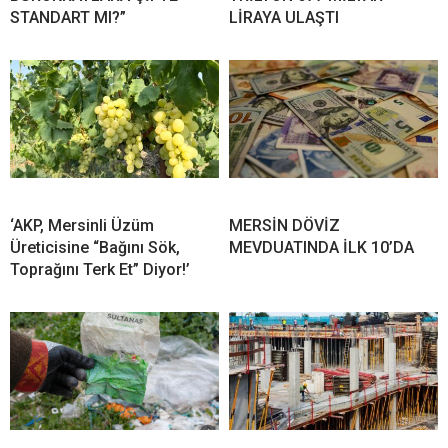
STANDART MI?”
LİRAYA ULAŞTI
‘AKP, Mersinli Üzüm
MERSİN DÖVİZ
Üreticisine “Bağını Sök,
MEVDUATINDA İLK 10’DA
Toprağını Terk Et” Diyor!’