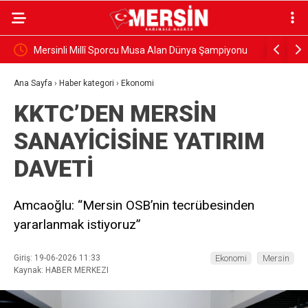
İN 800
Mersinli Millî Sporcu Musa Alan Dünya Şampiyonu
Gazeteci 
uğurlandı
Ana Sayfa
›
Haber kategori
›
Ekonomi
KKTC’DEN MERSİN
SANAYİCİSİNE YATIRIM
DAVETİ
Amcaoğlu: “Mersin OSB’nin tecrübesinden
yararlanmak istiyoruz”
Giriş: 19-06-2026 11:33
Ekonomi
Mersin
Kaynak: HABER MERKEZI