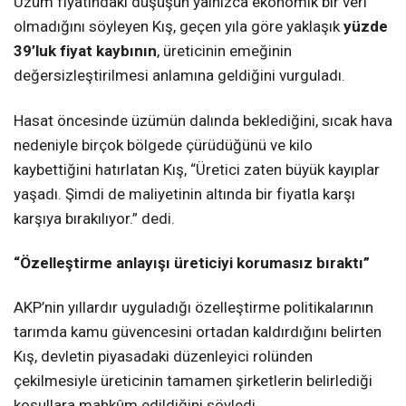
Üzüm fiyatındaki düşüşün yalnızca ekonomik bir veri
olmadığını söyleyen Kış, geçen yıla göre yaklaşık
yüzde
39’luk fiyat kaybının
, üreticinin emeğinin
değersizleştirilmesi anlamına geldiğini vurguladı.
Hasat öncesinde üzümün dalında beklediğini, sıcak hava
nedeniyle birçok bölgede çürüdüğünü ve kilo
kaybettiğini hatırlatan Kış, “Üretici zaten büyük kayıplar
yaşadı. Şimdi de maliyetinin altında bir fiyatla karşı
karşıya bırakılıyor.” dedi.
“Özelleştirme anlayışı üreticiyi korumasız bıraktı”
AKP’nin yıllardır uyguladığı özelleştirme politikalarının
tarımda kamu güvencesini ortadan kaldırdığını belirten
Kış, devletin piyasadaki düzenleyici rolünden
çekilmesiyle üreticinin tamamen şirketlerin belirlediği
koşullara mahkûm edildiğini söyledi.