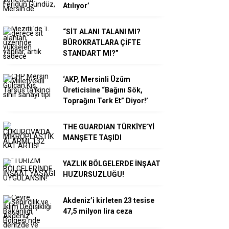
Atılıyor’
“SİT ALANI TALANI MI?
BÜROKRATLARA ÇİFTE
STANDART MI?”
‘AKP, Mersinli Üzüm
Üreticisine “Bağını Sök,
Toprağını Terk Et” Diyor!’
THE GUARDIAN TÜRKİYE’Yİ
MANŞETE TAŞIDI
YAZLIK BÖLGELERDE İNŞAAT
HUZURSUZLUĞU!
Akdeniz’i kirleten 23 tesise
47,5 milyon lira ceza