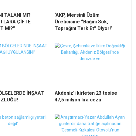
NI TALANI MI?
‘AKP, Mersinli Üzüm
TLARA ÇİFTE
Üreticisine “Bağını Sök,
T MI?”
Toprağını Terk Et” Diyor!’
ÖLGELERDE İNŞAAT
Akdeniz’i kirleten 23 tesise
ZLUĞU!
47,5 milyon lira ceza