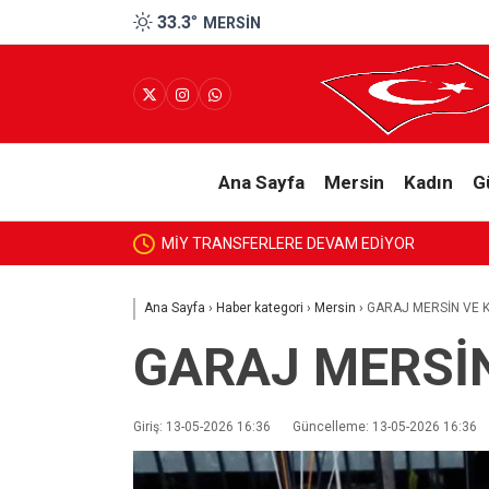
33.3
°
MERSIN
Ana Sayfa
Mersin
Kadın
G
MİY TRANSFERLERE DEVAM EDİYOR
Ana Sayfa
›
Haber kategori
›
Mersin
›
GARAJ MERSİN VE 
GARAJ MERSİN
Giriş: 13-05-2026 16:36
Güncelleme: 13-05-2026 16:36