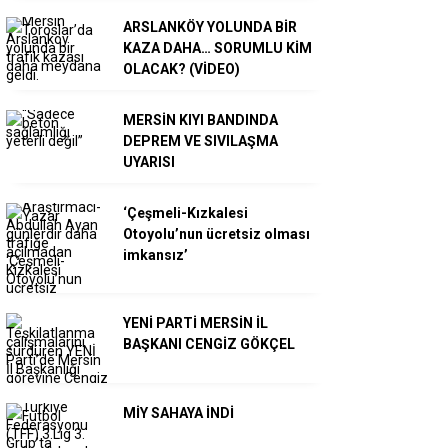
ARSLANKÖY YOLUNDA BİR
KAZA DAHA… SORUMLU KİM
OLACAK? (VİDEO)
MERSİN KIYI BANDINDA
DEPREM VE SIVILAŞMA
UYARISI
‘Çeşmeli-Kızkalesi
Otoyolu’nun ücretsiz olması
imkansız’
YENİ PARTİ MERSİN İL
BAŞKANI CENGİZ GÖKÇEL
MİY SAHAYA İNDİ