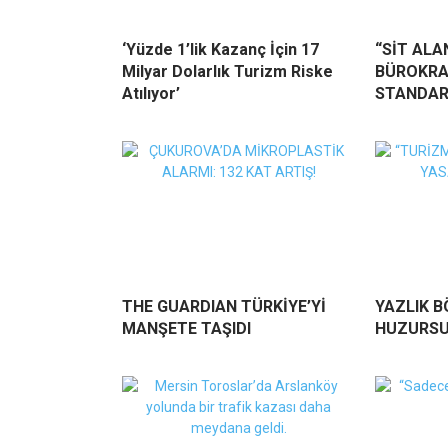
‘Yüzde 1’lik Kazanç İçin 17
“SİT ALA
Milyar Dolarlık Turizm Riske
BÜROKRA
Atılıyor’
STANDAR
THE GUARDIAN TÜRKİYE’Yİ
YAZLIK B
MANŞETE TAŞIDI
HUZURSU