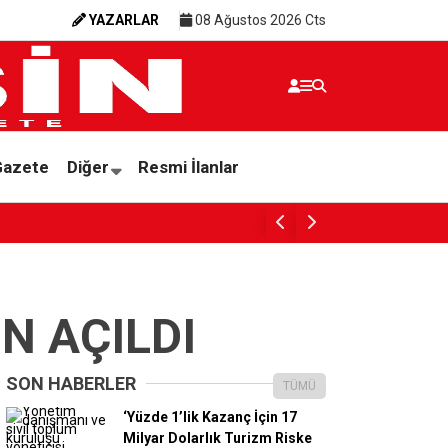
YAZARLAR
08 Ağustos 2026 Cts
Gazete
Diğer
Resmi İlanlar
‘Yüzde 1’lik Kazanç İçin 17 Milyar Dolarlık Tu
N AÇILDI
SON HABERLER
TÜMÜ
‘Yüzde 1’lik Kazanç İçin 17
Milyar Dolarlık Turizm Riske