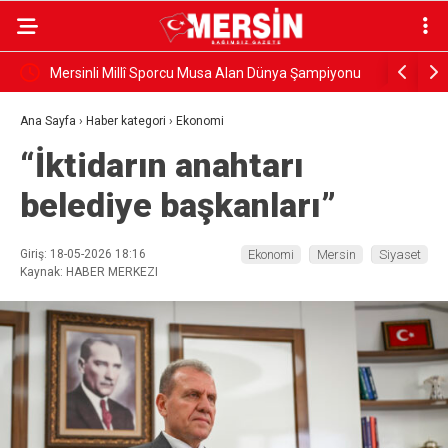
Mersinli Millî Sporcu Musa Alan Dünya Şampiyonu
Gazeteci 
uğurlandı
Ana Sayfa
›
Haber kategori
›
Ekonomi
“İktidarın anahtarı
belediye başkanları”
Giriş: 18-05-2026 18:16
Ekonomi
Mersin
Siyaset
Kaynak: HABER MERKEZI