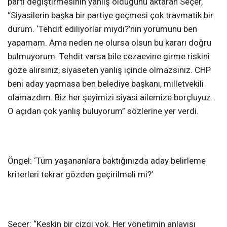
parti değiştirmesinin yanlış olduğunu aktaran Seçer,
“Siyasilerin başka bir partiye geçmesi çok travmatik bir
durum. ‘Tehdit ediliyorlar mıydı?’nın yorumunu ben
yapamam. Ama neden ne olursa olsun bu kararı doğru
bulmuyorum. Tehdit varsa bile cezaevine girme riskini
göze alırsınız, siyaseten yanlış içinde olmazsınız. CHP
beni aday yapmasa ben belediye başkanı, milletvekili
olamazdım. Biz her şeyimizi siyasi ailemize borçluyuz.
O açıdan çok yanlış buluyorum” sözlerine yer verdi.
Öngel: ‘Tüm yaşananlara baktığınızda aday belirleme
kriterleri tekrar gözden geçirilmeli mi?’
Seçer: “Keskin bir çizgi yok. Her yönetimin anlayışı