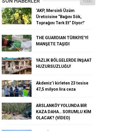
SON HABERLER
TÜMÜ
‘AKP, Mersinli Üzüm
Üreticisine “Bağını Sök,
Toprağını Terk Et” Diyor!’
THE GUARDIAN TÜRKİYE’Yİ
MANŞETE TAŞIDI
YAZLIK BÖLGELERDE İNŞAAT
HUZURSUZLUĞU!
Akdeniz’i kirleten 23 tesise
47,5 milyon lira ceza
ARSLANKÖY YOLUNDA BİR
KAZA DAHA… SORUMLU KİM
OLACAK? (VİDEO)