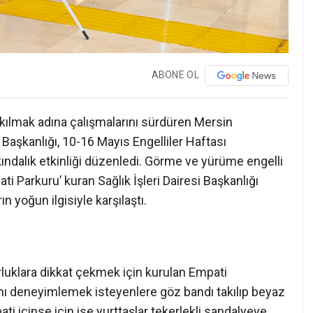
ABONE OL
ir kılmak adına çalışmalarını sürdüren Mersin
 Başkanlığı, 10-16 Mayıs Engelliler Haftası
ndalık etkinliği düzenledi. Görme ve yürüme engelli
ti Parkuru’ kuran Sağlık İşleri Dairesi Başkanlığı
ın yoğun ilgisiyle karşılaştı.
orluklara dikkat çekmek için kurulan Empati
ını deneyimlemek isteyenlere göz bandı takılıp beyaz
ti içinse için ise yurttaşlar tekerlekli sandalyeye