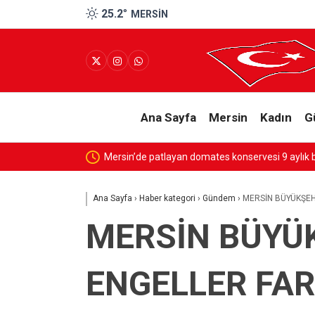
25.2
°
MERSIN
Ana Sayfa
Mersin
Kadın
G
SESSİZ ÇIĞLIK
Ana Sayfa
›
Haber kategori
›
Gündem
›
MERSİN BÜYÜKŞEHİ
MERSİN BÜYÜK
ENGELLER FAR