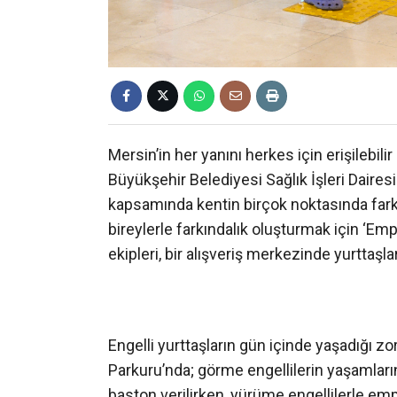
Mersin’in her yanını herkes için erişilebil
Büyükşehir Belediyesi Sağlık İşleri Dairesi
kapsamında kentin birçok noktasında farkı
bireylerle farkındalık oluşturmak için ‘Empa
ekipleri, bir alışveriş merkezinde yurttaşlar
Engelli yurttaşların gün içinde yaşadığı z
Parkuru’nda; görme engellilerin yaşamlar
baston verilirken, yürüme engellilerle empa