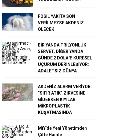
FOSİL YAKITA SON
VERİLMEZSE AKDENİZ
ÖLECEK
BİR YANDA TRİLYONLUK
SERVET, DİĞER YANDA
GÜNDE 2 DOLAR! KÜRESEL
UÇURUM DERİNLEŞİYOR:
ADALETSİZ DÜNYA
AKDENİZ ALARM VERİYOR:
“SIFIR ATIK” ZİRVESİNE
GİDERKEN KIYILAR
MİKROPLASTİK
KUŞATMASINDA
MİY’de Yeni Yönetimden
Çifte Hamle