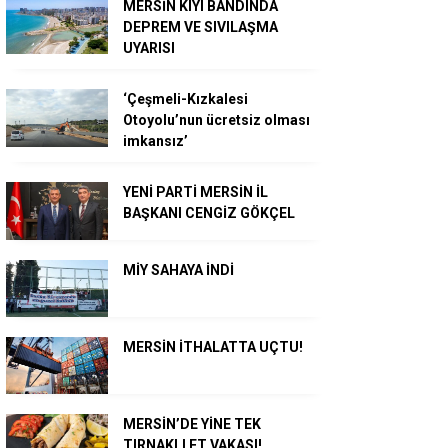
MERSİN KIYI BANDINDA
DEPREM VE SIVILAŞMA
UYARISI
‘Çeşmeli-Kızkalesi
Otoyolu’nun ücretsiz olması
imkansız’
YENİ PARTİ MERSİN İL
BAŞKANI CENGİZ GÖKÇEL
MİY SAHAYA İNDİ
MERSİN İTHALATTA UÇTU!
MERSİN’DE YİNE TEK
TIRNAKLI ET VAKASI!