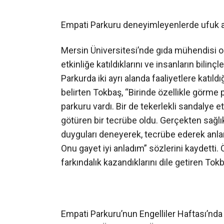
Empati Parkuru deneyimleyenlerde ufuk a
Mersin Üniversitesi’nde gıda mühendisi ol
etkinliğe katıldıklarını ve insanların bilinç
Parkurda iki ayrı alanda faaliyetlere katıld
belirten Tokbaş, “Birinde özellikle görme
parkuru vardı. Bir de tekerlekli sandalye etk
götüren bir tecrübe oldu. Gerçekten sağlıklı
duyguları deneyerek, tecrübe ederek anl
Onu gayet iyi anladım” sözlerini kaydetti. 
farkındalık kazandıklarını dile getiren Tok
Empati Parkuru’nun Engelliler Haftası’nd