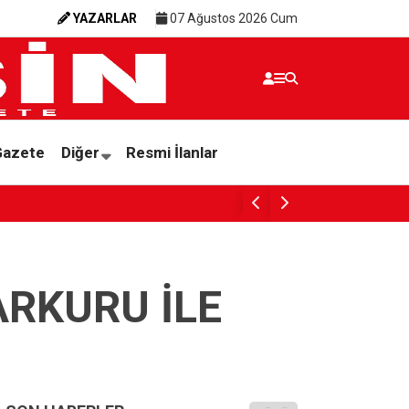
YAZARLAR
07 Ağustos 2026 Cum
Gazete
Diğer
Resmi İlanlar
PARANIN RENGİ İNSANIN ÜZ
ARKURU İLE