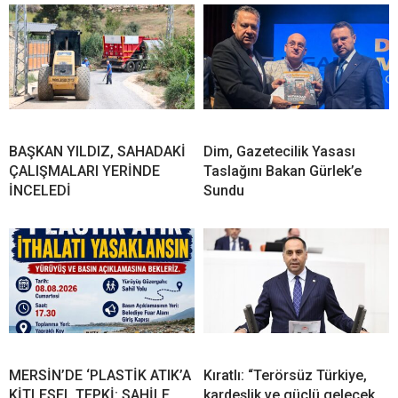
BAŞKAN YILDIZ, SAHADAKİ
Dim, Gazetecilik Yasası
ÇALIŞMALARI YERİNDE
Taslağını Bakan Gürlek’e
İNCELEDİ
Sundu
MERSİN’DE ‘PLASTİK ATIK’A
Kıratlı: “Terörsüz Türkiye,
KİTLESEL TEPKİ: SAHİLE
kardeşlik ve güçlü gelecek