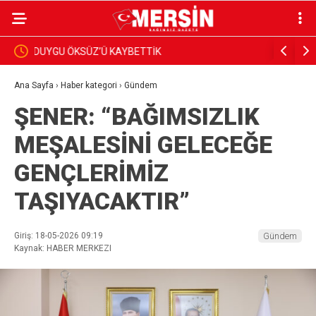
BAŞKAN YILDIZ, SAHADAKİ ÇALIŞMALARI YERİNDE
Dim, Gazet
İNCELEDİ
Sundu
Ana Sayfa
›
Haber kategori
›
Gündem
ŞENER: “BAĞIMSIZLIK
MEŞALESİNİ GELECEĞE
GENÇLERİMİZ
TAŞIYACAKTIR”
Giriş: 18-05-2026 09:19
Gündem
Kaynak: HABER MERKEZI