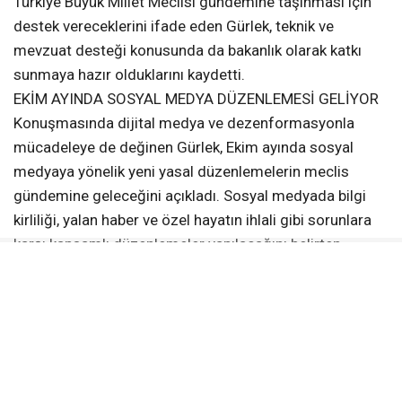
Türkiye Büyük Millet Meclisi gündemine taşınması için
destek vereceklerini ifade eden Gürlek, teknik ve
mevzuat desteği konusunda da bakanlık olarak katkı
sunmaya hazır olduklarını kaydetti.
EKİM AYINDA SOSYAL MEDYA DÜZENLEMESİ GELİYOR
Konuşmasında dijital medya ve dezenformasyonla
mücadeleye de değinen Gürlek, Ekim ayında sosyal
medyaya yönelik yeni yasal düzenlemelerin meclis
gündemine geleceğini açıkladı. Sosyal medyada bilgi
kirliliği, yalan haber ve özel hayatın ihlali gibi sorunlara
karşı kapsamlı düzenlemeler yapılacağını belirten
Gürlek, dijital medyanın daha sağlıklı bir yapıya
kavuşması için yürütülen çalışmaları önemsediklerini
ifade etti.
GAZETECİLİĞİN GELECEĞİ TARTIŞILDI
Iğdır’daki çalıştayda gazeteciliğin geleceği masaya
yatırıldı. KGK Genel Başkanı Mehmet Ali Dim çalıştay