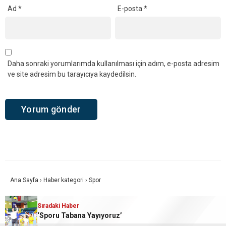
Ad
*
E-posta
*
Daha sonraki yorumlarımda kullanılması için adım, e-posta adresim
ve site adresim bu tarayıcıya kaydedilsin.
Ana Sayfa
›
Haber kategori
›
Spor
MSK SEZONU AÇTI
Sıradaki Haber
Sıradaki Haber
Sıradaki Haber
MİY TRANSFERLERE DEVAM EDİYOR
Beren Akış’tan Bronz Madalya
‘Sporu Tabana Yayıyoruz’