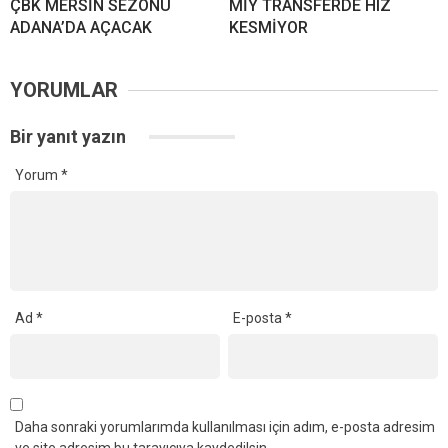
ÇBK MERSİN SEZONU
MİY TRANSFERDE HIZ
ADANA’DA AÇACAK
KESMİYOR
YORUMLAR
Bir yanıt yazın
Yorum
*
Ad
*
E-posta
*
Daha sonraki yorumlarımda kullanılması için adım, e-posta adresim
ve site adresim bu tarayıcıya kaydedilsin.