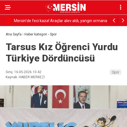
n ormana
AKDENİZ KIYILARINDA MİKROPLASTİK ALARMI
‘KENT KO
SÜRÜYOR: ATIK İTHALATI VE DENETİMLER DE
Ana Sayfa
›
Haber kategori
›
Spor
Tarsus Kız Öğrenci Yurdu
GÜNDEMDE
Türkiye Dördüncüsü
Giriş: 16-05-2026 10:42
Spor
Kaynak: HABER MERKEZI