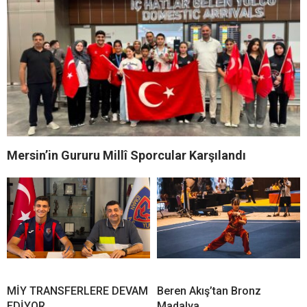
Mersin’in Gururu Millî Sporcular Karşılandı
MİY TRANSFERLERE DEVAM
Beren Akış’tan Bronz
EDİYOR
Madalya