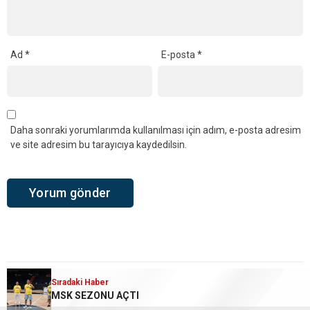
Ad
*
E-posta
*
Daha sonraki yorumlarımda kullanılması için adım, e-posta adresim
ve site adresim bu tarayıcıya kaydedilsin.
Sıradaki Haber
Sıradaki Haber
Sıradaki Haber
Ana Sayfa
›
Haber kategori
›
Spor
MİY TRANSFERLERE DEVAM EDİYOR
Beren Akış’tan Bronz Madalya
MSK SEZONU AÇTI