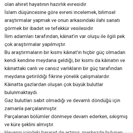
olan ahiret hayatının hazırlık evresidir.
İslam düşüncesine göre evreni incelemek, bilimsel
araştırmalar yapmak ve onun arkasındaki ilahi sanatı
görmek bir ibadet ve tefekkür vesilesidir.
İlim adamları tarafından, kâinat’ın var oluşu ile ilgili pek
çok araştırmalar yapılmıştır.
Bu araştırmaların bir kısmı kâinat’ın hiçbir güç olmadan
kendi kendine meydana geldiği, bir kısmı da kâinatın ve
kâinattaki canlı ve cansız varlıkların bir güç tarafından
meydana getirildiği fikrine yönelik çalışmalardır.
Kâinatta gazlardan oluşan çok büyük bulutlar
bulunmaktaydı.
Gaz bulutları sabit olmadığı ve devamlı döndüğü için
zamanla parçalanmıştır.
Parçalanan bölümler dönmeye devam ederken, sıkışmış
ve küre şeklini almıştır.
Havanın içindeki hararet de artmış, merkezde bulunan