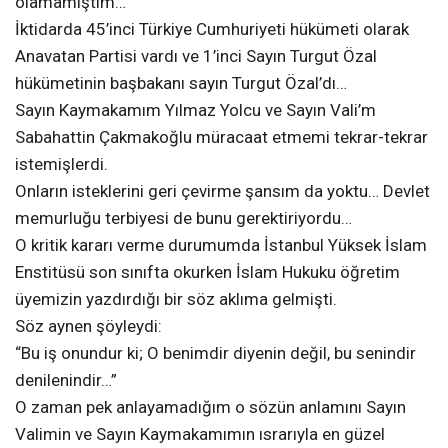
olamamıştım…
İktidarda 45’inci Türkiye Cumhuriyeti hükümeti olarak
Anavatan Partisi vardı ve 1’inci Sayın Turgut Özal
hükümetinin başbakanı sayın Turgut Özal’dı…
Sayın Kaymakamım Yılmaz Yolcu ve Sayın Vali’m
Sabahattin Çakmakoğlu müracaat etmemi tekrar-tekrar
istemişlerdi.
Onların isteklerini geri çevirme şansım da yoktu… Devlet
memurluğu terbiyesi de bunu gerektiriyordu…
O kritik kararı verme durumumda İstanbul Yüksek İslam
Enstitüsü son sınıfta okurken İslam Hukuku öğretim
üyemizin yazdırdığı bir söz aklıma gelmişti.
Söz aynen şöyleydi:
“Bu iş onundur ki; O benimdir diyenin değil, bu senindir
denilenindir…”
O zaman pek anlayamadığım o sözün anlamını Sayın
Valimin ve Sayın Kaymakamımın ısrarıyla en güzel