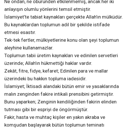
Ne ondan, ne öbüründen etkilenmemiş, ancak her iki
anlayışın olumlu yönlerini temsil etmiştir.
İslamiyet’te tabiat kaynakları gerçekte Allah’ın mülküdür.
Bu kaynaklardan toplumun adil bir şekilde istifade
etmesi esastır.
Tek-tek fertler, mülkiyetlerine konu olan şeyi toplumun
aleyhine kullanamazlar.
Toplumun tabii üretim kaynakları ve edinilen servetleri
üzerinde; Allah’ın hükmettiği haklar vardır.
Zekât, fitre, fidye, kefaret; Edinilen para ve mallar
üzerindeki bu hakkın topluma iadesidir.
İslamiyet; İktisadi alandaki bütün emir ve yasaklarında
malın zenginden fakire intikali prensibini getirmiştir.
Bunu yaparken; Zenginin kendiliğinden fakirin elinden
tutması gibi bir espriyi de öngörmüştür.
Fakir, hasta ve muhtaç kişiler en yakın akraba ve
komşudan başlayarak bütün toplumun teminatı