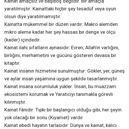
Kainat amaçsız ve başıboş değildir. Bir amaçla
yaratılmıştır: Kainattaki hiçbir şey tesadüf veya oyun
olsun diye yaratılmamıştır.
Kainatta mükemmel bir düzen vardır: Makro alemden
mikro aleme kadar her şey hassas bir denge ve ölçü
(kader) içindedir.
Kainat ilahi sıfatların aynasıdır: Evren; Allah’ın varlığını,
birliğini, merhametini ve gücünü gösteren devasa bir
kitaptır.
Kainat insanın hizmetine sunulmuştur: Gökler, yer, güneş
ve aylar insan yaşamına uygun şekilde tasarlanmıştır.
Kainat insana sorumluluk yükler: İnsan, bu muazzam
ekosistemi korumak ve Yaratıcıyı tanımakla görevli
kılınmıştır.
Kainat fânidir: Tıpkı bir başlangıcı olduğu gibi, her şeyin
yok olacağı bir sonu (Kıyamet) vardır.
Kainat ebedi hayatın tarlasıdır: Dünya ve kainat, kalıcı