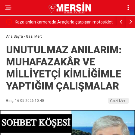
316
Kaza anları kamerada:Araçlarla çarpışan motosiklet
Tarsus’ta 
ve elektrikli bisiklet sürücüleri yaralandı
öldü, 6 şü
Ana Sayfa
›
Gazi Mert
UNUTULMAZ ANILARIM:
MUHAFAZAKÂR VE
MİLLİYETÇİ KİMLİĞİMLE
YAPTIĞIM ÇALIŞMALAR
Giriş: 16-05-2026 10:40
Gazi Mert