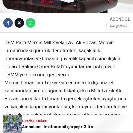
ABONE OL
DEM Parti Mersin Milletvekili Av. Ali Bozan, Mersin
Limanı’ndaki gümrük denetimleri, kaçakçılık
operasyonları ve limanın güvenlik kapasitesine ilişkin
Ticaret Bakanı Ömer Bolat’ın yanıtlaması istemiyle
TBMM’ye soru önergesi verdi.
Mersin Limanı’nın Türkiye’nin en önemli dış ticaret
kapılarından biri olduğuna dikkat çeken Milletvekili Ali
Bozan, son yıllarda limanda gerçekleştirilen uyuşturucu
ve kaçakçılık operasyonlarının, konteyner denetimleri ve
gümrük güvenliğine ilişkin soru işaretlerini artırdığını
Sıradaki Haber
belirtti.
Ambulans ile otomobil çarpıştı: 3’ü sağlık çalışanı 5 yaralı
Ali Bozan, Bakan Bolat’a verdiği önergede 2023, 2024,