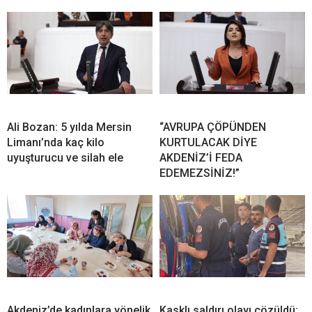
Ali Bozan: 5 yılda Mersin
“AVRUPA ÇÖPÜNDEN
Limanı’nda kaç kilo
KURTULACAK DİYE
uyuşturucu ve silah ele
AKDENİZ’İ FEDA
EDEMEZSİNİZ!”
Akdeniz’de kadınlara yönelik
Kasklı saldırı olayı çözüldü: