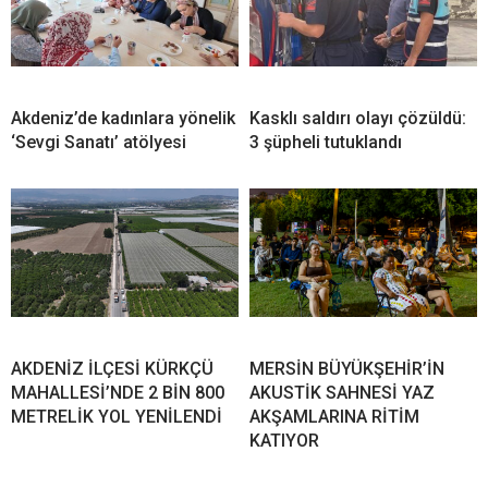
Akdeniz’de kadınlara yönelik
Kasklı saldırı olayı çözüldü:
‘Sevgi Sanatı’ atölyesi
3 şüpheli tutuklandı
AKDENİZ İLÇESİ KÜRKÇÜ
MERSİN BÜYÜKŞEHİR’İN
MAHALLESİ’NDE 2 BİN 800
AKUSTİK SAHNESİ YAZ
METRELİK YOL YENİLENDİ
AKŞAMLARINA RİTİM
KATIYOR