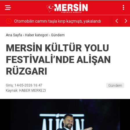
andı
18 madencinin öldüğü olayın firari hükümlüsü
Ambulans i
yakalandı
yaralı
Ana Sayfa
›
Haber kategori
›
Gündem
MERSİN KÜLTÜR YOLU
FESTİVALİ’NDE ALİŞAN
RÜZGARI
Giriş: 14-05-2026 16:47
Gündem
Kaynak: HABER MERKEZI