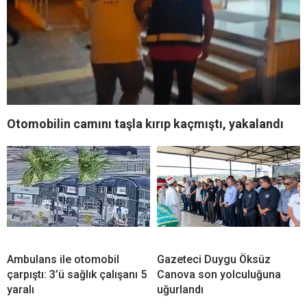
Otomobilin camını taşla kırıp kaçmıştı, yakalandı
Ambulans ile otomobil
Gazeteci Duygu Öksüz
çarpıştı: 3’ü sağlık çalışanı 5
Canova son yolculuğuna
yaralı
uğurlandı