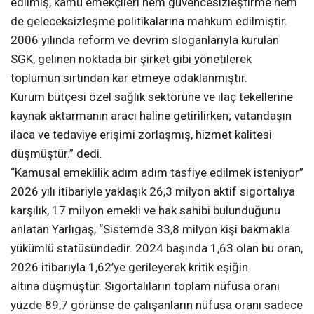
edilmiş, kamu emekçileri hem güvencesizleştirme hem
de geleceksizleşme politikalarına mahkum edilmiştir.
2006 yılında reform ve devrim sloganlarıyla kurulan
SGK, gelinen noktada bir şirket gibi yönetilerek
toplumun sırtından kar etmeye odaklanmıştır.
Kurum bütçesi özel sağlık sektörüne ve ilaç tekellerine
kaynak aktarmanın aracı haline getirilirken; vatandaşın
ilaca ve tedaviye erişimi zorlaşmış, hizmet kalitesi
düşmüştür.” dedi.
“Kamusal emeklilik adım adım tasfiye edilmek isteniyor”
2026 yılı itibariyle yaklaşık 26,3 milyon aktif sigortalıya
karşılık, 17 milyon emekli ve hak sahibi bulunduğunu
anlatan Yarlıgaş, “Sistemde 33,8 milyon kişi bakmakla
yükümlü statüsündedir. 2024 başında 1,63 olan bu oran,
2026 itibarıyla 1,62’ye gerileyerek kritik eşiğin
altına düşmüştür. Sigortalıların toplam nüfusa oranı
yüzde 89,7 görünse de çalışanların nüfusa oranı sadece