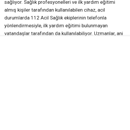
sağlıyor. Sağlık profesyonelleri ve ilk yardım eğitimi
almış kişiler tarafından kullanılabilen cihaz, acil
durumlarda 112 Acil Sağlık ekiplerinin telefonla
yönlendirmesiyle, ilk yardım eğitimi bulunmayan
vatandaşlar tarafından da kullanılabiliyor. Uzmanlar, ani
kalp durmalarında ilk 3-5 dakika içinde gerçekleştirilen
etkili müdahalenin, sağ kalma oranını yüzde 50 ila 70
oranında artırabildiğine dikkat çekerken, OED
cihazlarının yaygınlaşmasının ölüm ve kalıcı sakatlık
riskinin azaltılmasına önemli katkı sağladığını belirtiyor.
Kılıç: “Büyükşehir olarak 6 adet OED cihaz alımı
gerçekleştirdik”
Mersin Büyükşehir Belediyesi Sağlık İşleri Dairesi
Başkanlığı Halk Sağlığı ve Şube Müdürü Sonay Kılıç,
Sağlık Bakanlığı’nın 9 Aralık 2025 tarihli yönetmeliği