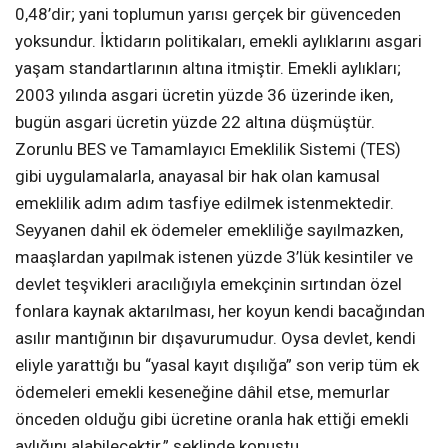
0,48’dir; yani toplumun yarısı gerçek bir güvenceden
yoksundur. İktidarın politikaları, emekli aylıklarını asgari
yaşam standartlarının altına itmiştir. Emekli aylıkları;
2003 yılında asgari ücretin yüzde 36 üzerinde iken,
bugün asgari ücretin yüzde 22 altına düşmüştür.
Zorunlu BES ve Tamamlayıcı Emeklilik Sistemi (TES)
gibi uygulamalarla, anayasal bir hak olan kamusal
emeklilik adım adım tasfiye edilmek istenmektedir.
Seyyanen dahil ek ödemeler emekliliğe sayılmazken,
maaşlardan yapılmak istenen yüzde 3’lük kesintiler ve
devlet teşvikleri aracılığıyla emekçinin sırtından özel
fonlara kaynak aktarılması, her koyun kendi bacağından
asılır mantığının bir dışavurumudur. Oysa devlet, kendi
eliyle yarattığı bu “yasal kayıt dışılığa” son verip tüm ek
ödemeleri emekli keseneğine dâhil etse, memurlar
önceden olduğu gibi ücretine oranla hak ettiği emekli
aylığını alabilecektir.” şeklinde konuştu.