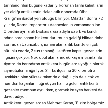
tarihlendirilen bugüne kadar iyi korunan tarihi kalıntıların
yer aldığı antik kentin Helenistik dönemde Olba
Kralığı’nın ibadet yeri olduğu biliniyor. Milattan Sonra 72
yılında, Roma İmparatoru Vespesianus zamanında ise
Olba’dan ayrılarak Diokaisareia adıyla özerk ve kendi
adına para basan bir kent durumuna geldiği bilinen daha
sonradan Uzuncaburç ismini alan antik kentte en çok
sütunlu cadde, Zeus tapınağı ile tören kapısı gezenlerin
ilgisini çekiyor. Nekropol alanlarındaki kaya mezarlar ile
tiyatro da barındıran antik kent bugünlerde yoğun olarak
ziyaretçilerini ağırlıyor. Silifke ilçesine 30 kilometre
uzaklıkta olan yüksek rakımda olduğu için de sıcak ve
nemden kaçanların uğrak yeri haline gelen antik kenti
gezenler memnun ayrılırken, görmek isteyen herkesi de
davet ediyor.
Antik kenti gezenlerden Mehmet Karan, “Bizim bölgemiz