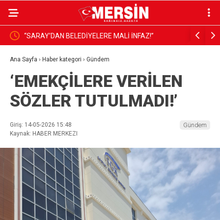
“SARAY’DAN BELEDİYELERE MALİ İNFAZ!”
Torosların 
‘Uzuncabur
Ana Sayfa
›
Haber kategori
›
Gündem
‘EMEKÇİLERE VERİLEN
SÖZLER TUTULMADI!’
Giriş: 14-05-2026 15:48
Gündem
Kaynak: HABER MERKEZI