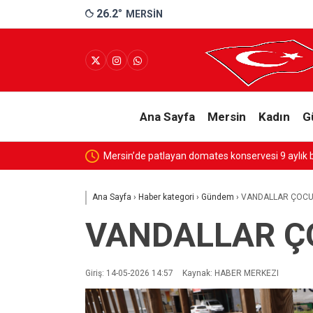
26.2
°
MERSIN
Ana Sayfa
Mersin
Kadın
G
atlayan domates konservesi 9 aylık bebeği yaktı
Ana Sayfa
›
Haber kategori
›
Gündem
›
VANDALLAR ÇOCU
VANDALLAR Ç
Giriş: 14-05-2026 14:57
Kaynak: HABER MERKEZI