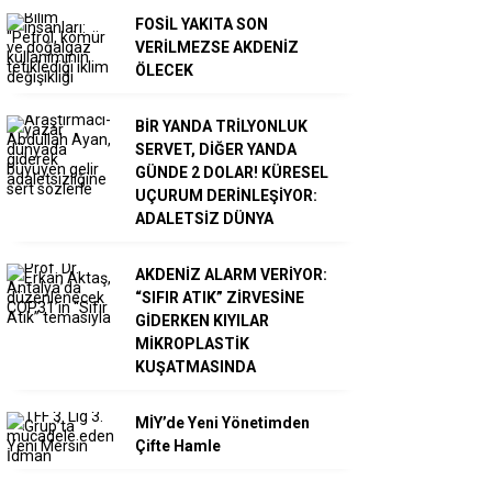
FOSİL YAKITA SON
VERİLMEZSE AKDENİZ
ÖLECEK
BİR YANDA TRİLYONLUK
SERVET, DİĞER YANDA
GÜNDE 2 DOLAR! KÜRESEL
UÇURUM DERİNLEŞİYOR:
ADALETSİZ DÜNYA
AKDENİZ ALARM VERİYOR:
“SIFIR ATIK” ZİRVESİNE
GİDERKEN KIYILAR
MİKROPLASTİK
KUŞATMASINDA
MİY’de Yeni Yönetimden
Çifte Hamle