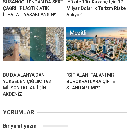
SUSANOĞLU’NDAN DA SERT
‘Yüzde 1’lik Kazanç İçin 17
ÇAĞRI: ‘PLASTİK ATIK
Milyar Dolarlık Turizm Riske
İTHALATI YASAKLANSIN!’
Atılıyor’
BU DA ALANYA’DAN
“SİT ALANI TALANI MI?
YÜKSELEN ÇIĞLIK: 193
BÜROKRATLARA ÇİFTE
MİLYON DOLAR İÇİN
STANDART MI?”
AKDENİZ
YORUMLAR
Bir yanıt yazın