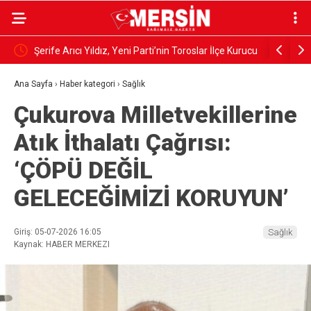
IN SESİ
Şerife Arıcı Yıldız, Yeni Parti’nin Toroslar İlçe Kurucu
‘Eğitim ha
Başkanlığı görevine getirildi
Ana Sayfa
›
Haber kategori
›
Sağlık
Çukurova Milletvekillerine
Atık İthalatı Çağrısı:
‘ÇÖPÜ DEĞİL
GELECEĞİMİZİ KORUYUN’
Giriş: 05-07-2026 16:05
Sağlık
Kaynak: HABER MERKEZI