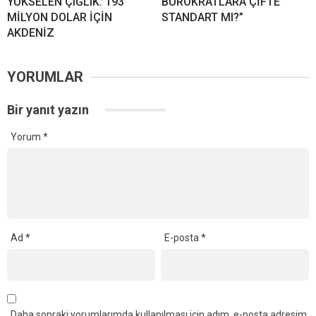
YÜKSELEN ÇIĞLIK: 193
BÜROKRATLARA ÇİFTE
MİLYON DOLAR İÇİN
STANDART MI?”
AKDENİZ
YORUMLAR
Bir yanıt yazın
Yorum
*
Ad
*
E-posta
*
Daha sonraki yorumlarımda kullanılması için adım, e-posta adresim