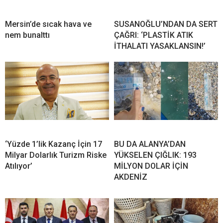
Mersin’de sıcak hava ve
SUSANOĞLU’NDAN DA SERT
nem bunalttı
ÇAĞRI: ‘PLASTİK ATIK
İTHALATI YASAKLANSIN!’
‘Yüzde 1’lik Kazanç İçin 17
BU DA ALANYA’DAN
Milyar Dolarlık Turizm Riske
YÜKSELEN ÇIĞLIK: 193
Atılıyor’
MİLYON DOLAR İÇİN
AKDENİZ