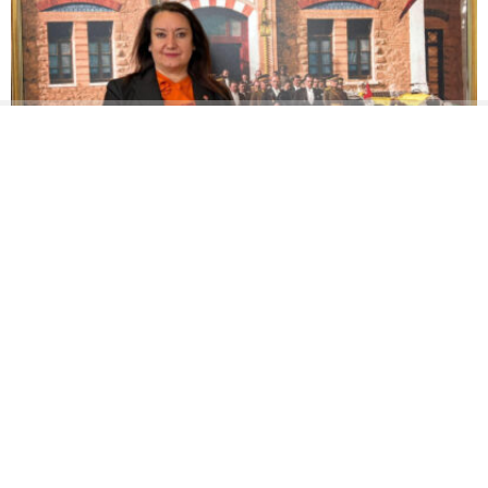
Şerife Arıcı Yıldız, Yeni Parti’nin Toroslar İlçe
Kurucu Başkanlığı görevine getirildi