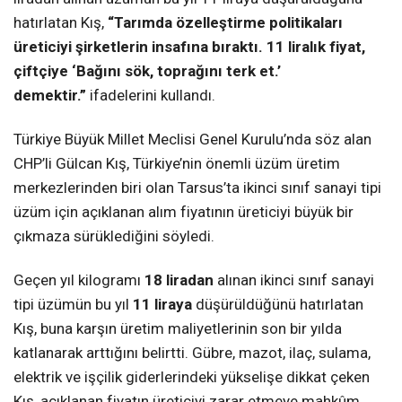
hatırlatan Kış,
“Tarımda özelleştirme politikaları
üreticiyi şirketlerin insafına bıraktı. 11 liralık fiyat,
çiftçiye ‘Bağını sök, toprağını terk et.’
demektir.”
ifadelerini kullandı.
Türkiye Büyük Millet Meclisi Genel Kurulu’nda söz alan
CHP’li Gülcan Kış, Türkiye’nin önemli üzüm üretim
merkezlerinden biri olan Tarsus’ta ikinci sınıf sanayi tipi
üzüm için açıklanan alım fiyatının üreticiyi büyük bir
çıkmaza sürüklediğini söyledi.
Geçen yıl kilogramı
18 liradan
alınan ikinci sınıf sanayi
tipi üzümün bu yıl
11 liraya
düşürüldüğünü hatırlatan
Kış, buna karşın üretim maliyetlerinin son bir yılda
katlanarak arttığını belirtti. Gübre, mazot, ilaç, sulama,
elektrik ve işçilik giderlerindeki yükselişe dikkat çeken
Kış, açıklanan fiyatın üreticiyi zarar etmeye mahkûm