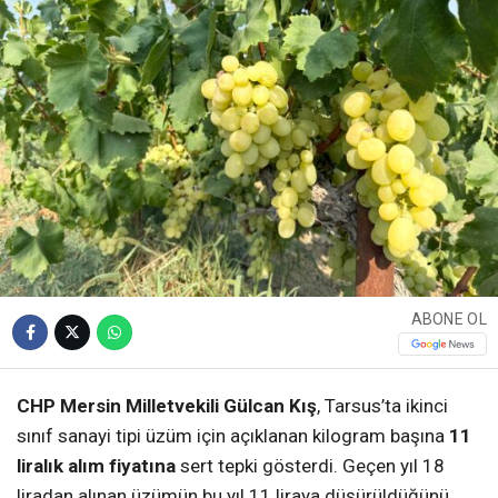
ABONE OL
CHP Mersin Milletvekili Gülcan Kış
, Tarsus’ta ikinci
sınıf sanayi tipi üzüm için açıklanan kilogram başına
11
liralık alım fiyatına
sert tepki gösterdi. Geçen yıl 18
liradan alınan üzümün bu yıl 11 liraya düşürüldüğünü