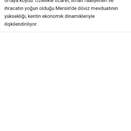
ortaya koydu. Özellikle ticaret, liman faaliyetleri ve
ihracatın yoğun olduğu Mersin’de döviz mevduatının
yüksekliği, kentin ekonomik dinamikleriyle
ilişkilendiriliyor.
UZMANLAR NE DİYOR?
Ekonomistler, döviz mevduatındaki artışın hem tasarruf
tercihlerindeki değişimi hem de ekonomik belirsizliklere
karşı alınan bireysel önlemleri yansıttığını belirtiyor. Kur
hareketlerine karşı güvenli liman olarak görülen döviz
hesaplarının, özellikle büyük şehirlerde yoğunlaştığı
ifade ediliyor.
Mersin’in ilk 10’daki yeri, kentin ekonomik potansiyelini
ortaya koyarken, aynı zamanda yerel ekonomide dövize
olan bağımlılığı da gözler önüne seriyor.