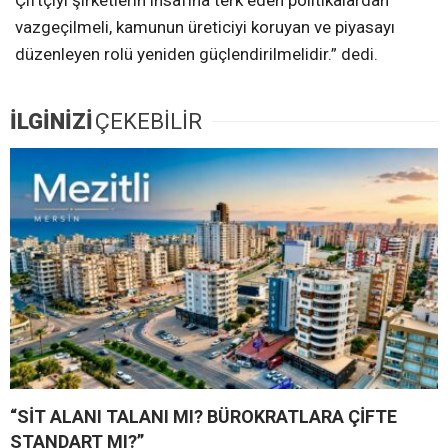
Çiftçiyi şirketlerin insafına terk eden politikalardan
vazgeçilmeli, kamunun üreticiyi koruyan ve piyasayı
düzenleyen rolü yeniden güçlendirilmelidir.” dedi.
İLGİNİZİ
ÇEKEBİLİR
“SİT ALANI TALANI MI? BÜROKRATLARA ÇİFTE
STANDART MI?”