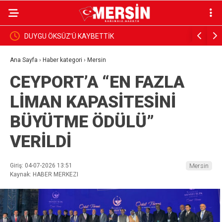
DUYGU ÖKSÜZ’Ü KAYBETTİK
BAŞKAN Y
İNCELEDİ
Ana Sayfa
›
Haber kategori
›
Mersin
CEYPORT’A “EN FAZLA
LİMAN KAPASİTESİNİ
BÜYÜTME ÖDÜLÜ”
VERİLDİ
Giriş: 04-07-2026 13:51
Mersin
Kaynak: HABER MERKEZI