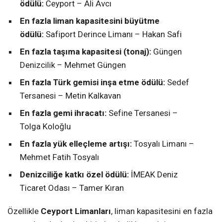
ödülü:
Ceyport – Ali Avcı
En fazla liman kapasitesini büyütme
ödülü:
Safiport Derince Limanı – Hakan Safi
En fazla taşıma kapasitesi (tonaj):
Güngen
Denizcilik – Mehmet Güngen
En fazla Türk gemisi inşa etme ödülü:
Sedef
Tersanesi – Metin Kalkavan
En fazla gemi ihracatı:
Sefine Tersanesi –
Tolga Koloğlu
En fazla yük elleçleme artışı:
Tosyalı Limanı –
Mehmet Fatih Tosyalı
Denizciliğe katkı özel ödülü:
İMEAK Deniz
Ticaret Odası – Tamer Kıran
Özellikle
Ceyport Limanları
, liman kapasitesini en fazla