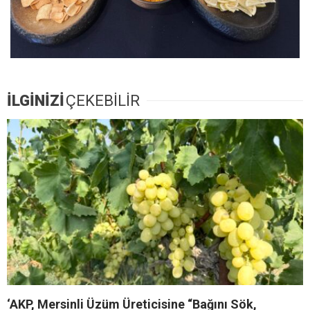
İLGİNİZİ
ÇEKEBİLİR
‘AKP, Mersinli Üzüm Üreticisine “Bağını Sök,