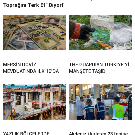
Toprağını Terk Et” Diyor!’
MERSİN DÖVİZ
THE GUARDIAN TÜRKİYE’Yİ
MEVDUATINDA İLK 10’DA
MANŞETE TAŞIDI
YAZLIK BÖLGELERDE
Akdeniz’i kirleten 23 tesise