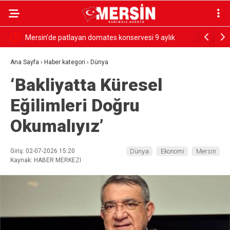
ylık
SESSİZ ÇIĞLIK
PARANI
GÖRSÜ
Ana Sayfa
›
Haber kategori
›
Dünya
‘Bakliyatta Küresel
Eğilimleri Doğru
Okumalıyız’
Giriş: 02-07-2026 15:20
Dünya
Ekonomi
Mersin
Kaynak: HABER MERKEZI