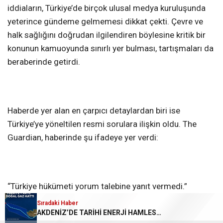
iddiaların, Türkiye’de birçok ulusal medya kuruluşunda
yeterince gündeme gelmemesi dikkat çekti. Çevre ve
halk sağlığını doğrudan ilgilendiren böylesine kritik bir
konunun kamuoyunda sınırlı yer bulması, tartışmaları da
beraberinde getirdi.
Haberde yer alan en çarpıcı detaylardan biri ise
Türkiye’ye yöneltilen resmi sorulara ilişkin oldu. The
Guardian, haberinde şu ifadeye yer verdi:
“Türkiye hükümeti yorum talebine yanıt vermedi.”
Sıradaki Haber
AKDENİZ’DE TARİHİ ENERJİ HAMLESİ MERSİN’DEN KKTC’YE DOĞAL GAZ HATTI DÖŞENİYOR