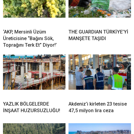
‘AKP, Mersinli Üzüm
THE GUARDIAN TÜRKİYE’Yİ
Üreticisine “Bağını Sök,
MANŞETE TAŞIDI
Toprağını Terk Et” Diyor!’
YAZLIK BÖLGELERDE
Akdeniz’i kirleten 23 tesise
İNŞAAT HUZURSUZLUĞU!
47,5 milyon lira ceza