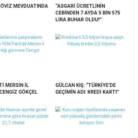
DÖVİZ MEVDUATINDA
“ASGARİ ÜCRETLİNİN
CEBİNDEN 7 AYDA 5 BİN 575
LİRA BUHAR OLDU!”
Tİ MERSİN İL
GÜLCAN KIŞ: “TÜRKİYE’DE
 CENGİZ GÖKÇEL
GEÇİMİN ADI: KREDİ KARTI”