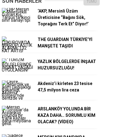
SON HABERLER
TÜMÜ
‘AKP, Mersinli Üzüm
Üreticisine “Bağını Sök,
Toprağını Terk Et” Diyor!’
THE GUARDIAN TÜRKİYE’Yİ
MANŞETE TAŞIDI
YAZLIK BÖLGELERDE İNŞAAT
HUZURSUZLUĞU!
Akdeniz’i kirleten 23 tesise
47,5 milyon lira ceza
ARSLANKÖY YOLUNDA BİR
KAZA DAHA… SORUMLU KİM
OLACAK? (VİDEO)