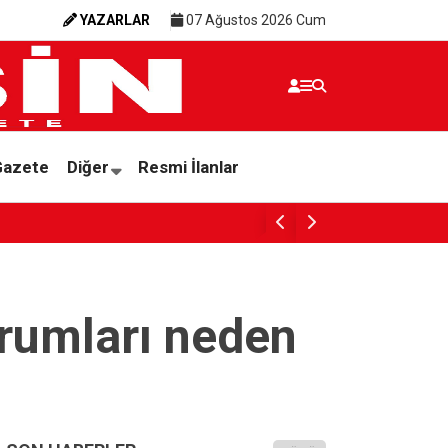
YAZARLAR
07 Ağustos 2026 Cum
Gazete
Diğer
Resmi İlanlar
TÜRK HUKUK SİSTEMİ VE
rumları neden