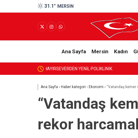
31.1
°
MERSIN
Ana Sayfa
Mersin
Kadın
G
Beren Akış’tan Bronz Madaly
Ana Sayfa
›
Haber kategori
›
Ekonomi
›
“Vatandaş kemer s
“Vatandaş kem
rekor harcama