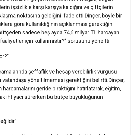
in işsizlikle karşı karşıya kaldığını ve çiftçilerin
aşma noktasına geldiğini ifade etti.Dinçer, böyle bir
ere göre kullanıldığının açıklanması gerektiğini
an bütçeden sadece beş ayda 74,6 milyar TL harcayan
faaliyetler için kullanmıştır?” sorusunu yöneltti.
or?”
malarında şeffaflık ve hesap verebilirlik vurgusu
a vatandaşa yöneltilmemesi gerektiğini belirtti.Dinçer,
 harcamalarını geride bıraktığını hatırlatarak, eğitim,
ynak ihtiyacı sürerken bu bütçe büyüklüğünün
ğildir”