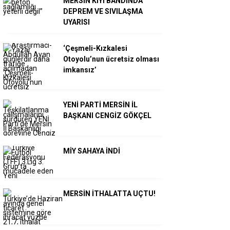
MERSİN KIYI BANDINDA
DEPREM VE SIVILAŞMA
UYARISI
‘Çeşmeli-Kızkalesi
Otoyolu’nun ücretsiz olması
imkansız’
YENİ PARTİ MERSİN İL
BAŞKANI CENGİZ GÖKÇEL
MİY SAHAYA İNDİ
MERSİN İTHALATTA UÇTU!