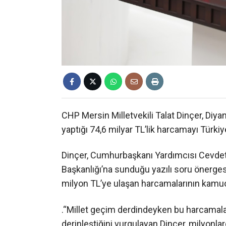
CHP Mersin Milletvekili Talat Dinçer, Diyane
yaptığı 74,6 milyar TL’lik harcamayı Türki
Dinçer, Cumhurbaşkanı Yardımcısı Cevdet
Başkanlığı’na sunduğu yazılı soru önergesi
milyon TL’ye ulaşan harcamalarının kamuoyu
.“Millet geçim derdindeyken bu harcamala
derinleştiğini vurgulayan Dinçer, milyonl