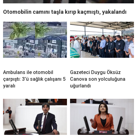
Otomobilin camını taşla kırıp kaçmıştı, yakalandı
Ambulans ile otomobil
Gazeteci Duygu Öksüz
çarpıştı: 3’ü sağlık çalışanı 5
Canova son yolculuğuna
yaralı
uğurlandı