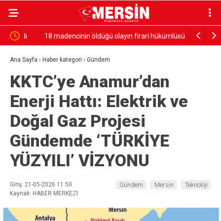
ndı
18 madencinin öldüğü olayın firari hükümlüsü
Ambulans i
yakalandı
yaralı
Ana Sayfa
›
Haber kategori
›
Gündem
KKTC’ye Anamur’dan
Enerji Hattı: Elektrik ve
Doğal Gaz Projesi
Gündemde ‘TÜRKİYE
YÜZYILI’ VİZYONU
Giriş: 21-05-2026 11:50
Gündem
Mersin
Teknoloji
Kaynak: HABER MERKEZI