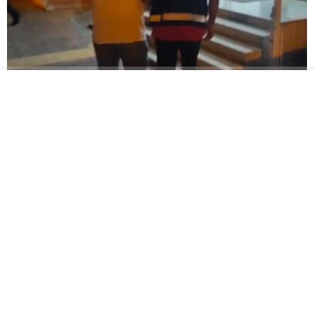
Otomobilin camını taşla kırıp kaçmıştı, yakalandı
18 madencinin öldüğü olayın
Gazeteci Duygu Öksüz
firari hükümlüsü yakalandı
Canova son yolculuğuna
uğurlandı