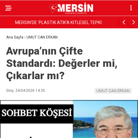
LİRAYA
MERSİN’DE ‘PLASTİK ATIK’A KİTLESEL TEPKİ:
Mekke Ort
SAHİLE YÜRÜYÜŞ ÇAĞRISI
Ana Sayfa
›
UMUT CAN ERKAN
Avrupa’nın Çifte
Standardı: Değerler mi,
Çıkarlar mı?
Giriş: 24-04-2026 14:35
UMUT CAN ERKAN