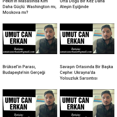
Pekin’in Masasında Kim
Orta Doğu Bir Kez Daha
Daha Güçlü: Washington mı,
Ateşin Eşiğinde
Moskova mı?
Brüksel’in Parası,
Savaşın Ortasında Bir Başka
Budapeşte’nin Gerçeği
Cephe: Ukrayna’da
Yolsuzluk Sarsıntısı