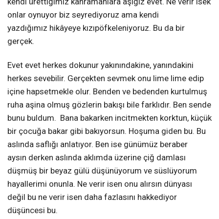
kendi ürettiğimiz kahramanlara aşığız evet. Ne verir isek
onlar oynuyor biz seyrediyoruz ama kendi
yazdığımız hikâyeye kızıpöfkeleniyoruz. Bu da bir
gerçek.
Evet evet herkes dokunur yakınındakine, yanındakini
herkes sevebilir. Gerçekten sevmek onu lime lime edip
içine hapsetmekle olur. Benden ve bedenden kurtulmuş
ruha aşina olmuş gözlerin bakışı bile farklıdır. Ben sende
bunu buldum. Bana bakarken incitmekten korktun,
küçük
bir çocuğa bakar gibi bakıyorsun. Hoşuma giden bu. Bu
aslında saflığı anlatıyor. Ben ise günümüz beraber
aysın derken aslında aklımda üzerine çiğ damlası
düşmüş bir beyaz gülü düşünüyorum ve süslüyorum
hayallerimi onunla. Ne verir isen onu alırsın dünyası
değil bu ne verir isen daha fazlasını hakkediyor
düşüncesi bu.