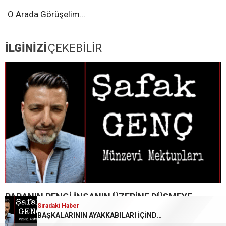
O Arada Görüşelim…
İLGİNİZİ
ÇEKEBİLİR
PARANIN RENGİ İNSANIN ÜZERİNE DÜŞMEYE
Sıradaki Haber
Sıradaki Haber
GÖRSÜN
ÖMRÜMSÜN O ZAMAN…
BAŞKALARININ AYAKKABILARI İÇİNDE BÜYÜMEK