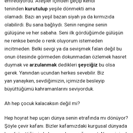
emrediyordu. Ateşler içinden geçip kendi
teninden
kurutulup
yeşile dönmekti ama
olamadı. Bazı an yeşil bazan siyah ya da kırmızıda
olabilirdi. Bu sana bağlıydı. Senin rengine senin
gülüşüne ve her sabaha. Seni ilk gördüğümde gülüşün
ne renkse bende o renk oluyorum istemeden
incitmeden. Belki sevgi ya da sevişmek falan değil bu
onun ötesinde görmeden dokunmadan özlemek hasret
duymak ve
arzulanmak
dedikleri
şeyciğiz
bu olsa
gerek. Yanından ucundan herkes sevebilir. Biz
yan yanayken, sevdiğimizin,
içimizde besleyip
büyüttüğümü kahramanlarını seviyorduk.
Ah hep çocuk kalacaksın değil mi?
Hep hoyrat hep uçarı dünya senin etrafında mı dönüyor?
Şöyle çevir kafanı. Bizler kafamızdaki kurgusal dünyada