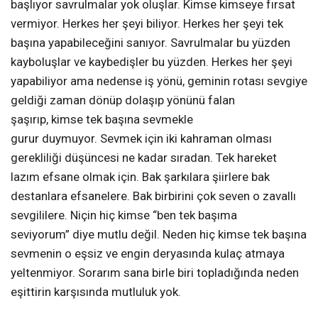
başlıyor savrulmalar yok oluşlar. Kimse kimseye fırsat
vermiyor. Herkes her şeyi biliyor. Herkes her şeyi tek
başına yapabileceğini sanıyor. Savrulmalar bu yüzden
kayboluşlar ve kaybedişler bu yüzden. Herkes her şeyi
yapabiliyor ama nedense iş yönü, geminin rotası sevgiye
geldiği zaman dönüp dolaşıp yönünü falan
şaşırıp, kimse tek başına sevmekle
gurur duymuyor. Sevmek için iki kahraman olması
gerekliliği düşüncesi ne kadar sıradan. Tek hareket
lazım efsane olmak için. Bak şarkılara şiirlere bak
destanlara efsanelere. Bak birbirini çok seven o zavallı
sevgililere. Niçin hiç kimse “ben tek başıma
seviyorum” diye mutlu değil. Neden hiç kimse tek başına
sevmenin o eşsiz ve engin deryasında kulaç atmaya
yeltenmiyor. Sorarım sana
birle biri topladığında neden
eşittirin karşısında mutluluk yok.