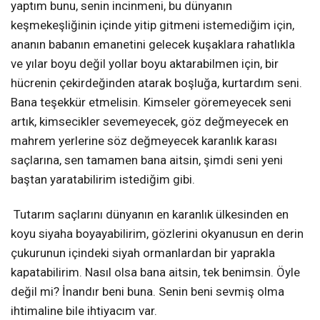
yaptım bunu, senin incinmeni, bu dünyanın
keşmekeşliğinin içinde yitip gitmeni istemediğim için,
ananın babanın emanetini gelecek kuşaklara rahatlıkla
ve yılar boyu değil yollar boyu aktarabilmen için, bir
hücrenin çekirdeğinden atarak boşluğa, kurtardım seni.
Bana teşekkür etmelisin. Kimseler göremeyecek seni
artık, kimsecikler sevemeyecek, göz
değmeyecek en
mahrem yerlerine söz değmeyecek karanlık karası
saçlarına, sen tamamen bana aitsin, şimdi seni yeni
baştan yaratabilirim istediğim gibi.
Tutarım saçlarını dünyanın en karanlık ülkesinden en
koyu siyaha boyayabilirim, gözlerini okyanusun en derin
çukurunun içindeki siyah ormanlardan bir yaprakla
kapatabilirim. Nasıl olsa bana aitsin, tek benimsin. Öyle
değil mi? İnandır beni buna. Senin beni sevmiş olma
ihtimaline bile ihtiyacım var.