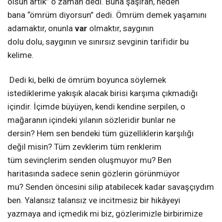
olsun artık” o zaman dedi. Buna şaşıran, neden
bana “ömrüm diyorsun” dedi. Ömrüm demek yaşamını
adamaktır, onunla
var
olmaktır, saygının
dolu dolu, saygının ve sınırsız sevginin tarifidir bu
kelime.
Dedi ki, belki de ömrüm boyunca söylemek
istediklerime yakışık alacak birisi karşıma çıkmadığı
içindir. İçimde büyüyen, kendi kendine serpilen, o
mağaranın içindeki yılanın sözleridir bunlar ne
dersin? Hem sen bendeki tüm güzelliklerin karşılığı
değil misin? Tüm zevklerim tüm renklerim
tüm sevinçlerim senden oluşmuyor mu? Ben
haritasında sadece senin gözlerin görünmüyor
mu? Senden öncesini silip atabilecek kadar savaşçıydım
ben. Yalansız talansız ve incitmesiz bir hikâyeyi
yazmaya and içmedik mi biz, gözlerimizle birbirimize