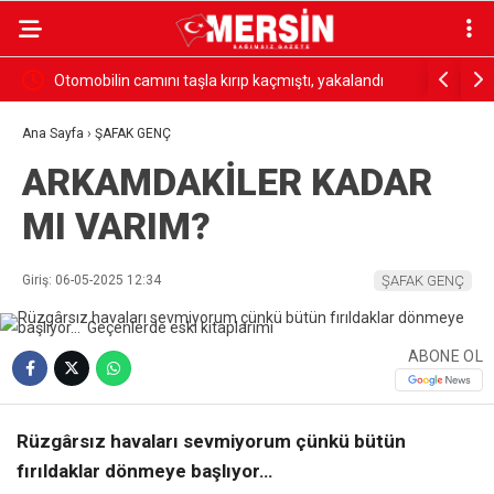
taşla kırıp kaçmıştı, yakalandı
18 madencinin öldüğü olayın firari 
yakalandı
Ana Sayfa
›
ŞAFAK GENÇ
ARKAMDAKİLER KADAR
MI VARIM?
Giriş: 06-05-2025 12:34
ŞAFAK GENÇ
ABONE OL
Rüzgârsız havaları sevmiyorum çünkü bütün
fırıldaklar dönmeye başlıyor…