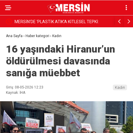
Mekke Ortak Savunma Anlaşması imzalandı
Kıratlı: “
demektir”
Ana Sayfa
›
Haber kategori
›
Kadın
16 yaşındaki Hiranur’un
öldürülmesi davasında
sanığa müebbet
Giriş: 08-05-2026 12:23
Kadın
Kaynak: İHA