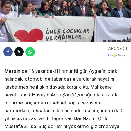
ABONE OL
Mersin
‘de 16 yaşındaki Hiranur Nilgün Aygar’ın park
halindeki otomobilde tabanca ile vurularak hayatını
kaybetmesine ilişkin davada karar çıktı. Mahkeme
heyeti, sanık Hüseyin Arda Şark’ı ‘çocuğu olası kastla
öldürme’ suçundan müebbet hapis cezasına
çarptırırken, ruhsatsız silah bulundurma suçundan da 2
yıl hapis cezası verdi. Diğer sanıklar Nazmi Ç. ile
Mustafa Z. ise ‘Suç delillerini yok etme, gizleme veya