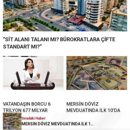
“SİT ALANI TALANI MI? BÜROKRATLARA ÇİFTE
STANDART MI?”
VATANDAŞIN BORCU 6
MERSİN DÖVİZ
TRİLYON 677 MİLYAR
MEVDUATINDA İLK 10’DA
LİRAYA ULAŞTI
Sıradaki Haber
MERSİN DÖVİZ MEVDUATINDA İLK 10’DA