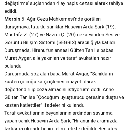
değiştirme’ suçlarından 4 ay hapis cezası alarak tahliye
edildi.
Mersin
5. Ağır Ceza Mahkemesi’nde görülen
duruşmaya, tutuklu sanıklar Hüseyin Arda Şark (19),
Mustafa Z. (27) ve Nazmi Ç. (20) cezaevinden Ses ve
Görüntü Bilişim Sistemi (SEGBİS) aracılığıyla katıldı.
Duruşmada, Hiranur’un annesi Gülten Tan ile babası
Murat Aygar, aile yakınları ve taraf avukatları hazır
bulundu.
Duruşmada söz alan baba Murat Aygar, “Sanıkların
kasten çocuğa karşı işlenen cinayet olarak
değerlendirilip ceza almasını istiyorum” dedi. Anne
Gülten Tan ise “Çocuğum uyuşturucu çetesine düştü ve
kasten katlettiler” ifadelerini kullandı.
Taraf avukatlarının beyanlarının ardından savunma
yapan sanık Hüseyin Arda Şark, “Hiranur ile aramızda
tartışma olmadı, benim elim tetikte değildi. Ben ateş