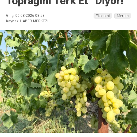
Toprağını Terk Et” Diyor!’
Giriş: 06-08-2026 08:58
Ekonomi
Mersin
Kaynak: HABER MERKEZI