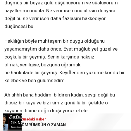
düşmüş bir beyaz gülü düşünüyorum ve süslüyorum
hayallerimi onunla. Ne verir isen onu alırsın dünyası
değil bu ne verir isen daha fazlasını hakkediyor
düşüncesi bu.
Haklılığın böyle muhteşem bir duygu olduğunu
yaşamamıştım daha önce. Evet mağlubiyet güzel ve
coşkulu bir şeymiş. Senin karşında haksız
olmak, yenilgiye, bozguna uğramak
ne harikulade bir şeymiş.
Keyiflendim yüzüme kondu bir
kelebek ve ben gülümsedim.
Ah ahhh bana haddimi bildiren kadın, sevgi değil bu
dipsiz bir kuyu ve biz ikimiz gönüllü bir şekilde o
kuyunun dibine doğru koşuyoruz el ele.
Sıradaki Haber
Bak ikinci ben sana günüm güneşim dediysem beni
ÖMRÜMSÜN O ZAMAN…