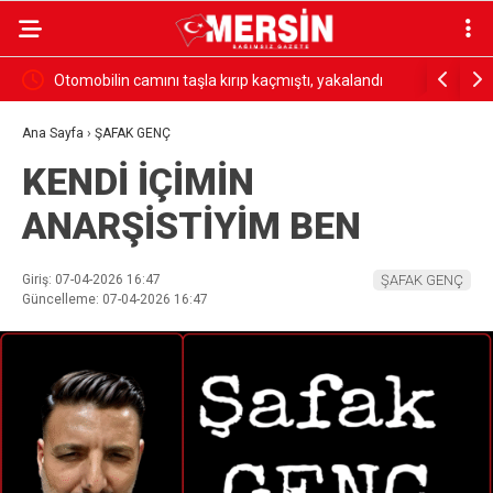
mıştı, yakalandı
18 madencinin öldüğü olayın firari hükümlüsü
yakalandı
Ana Sayfa
›
ŞAFAK GENÇ
KENDİ İÇİMİN
ANARŞİSTİYİM BEN
Giriş: 07-04-2026 16:47
ŞAFAK GENÇ
Güncelleme: 07-04-2026 16:47