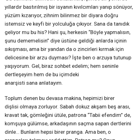
yıllardır bastırılmış bir isyanın kıvılcımları yanıp sönüyor,
yüzüm kızarıyor, zihnim bilinmez bir diyara doğru
istemsiz ve keyfi bir yolculuğa çıkıyor. Sana da tanıdık
geliyor mu bu his? Hani şu, herkesin “Böyle yapmalısın,
şunu dememelisin” diye üstüne geldiği anlarda içinin
sıkışması, ama bir yandan da o zincirleri kırmak için
delicesine bir arzu duyması? İşte ben o arzuya tutunup
yaşıyorum. Gel, biraz sohbet edelim; hem seninle
dertleşeyim hem de bu içimdeki
anarşisti sana anlatayım.
Toplum denen bu devasa makina, hepimizi birer
dişlisi olmaya zorluyor. Sabah dokuz akşam beş arası,
kravat tak, gömleğini ütüle, patrona “Tabii efendim” de,
komşuya gülümse, arkadaşının saçma sapan dertlerini
dinle… Bunların hepsi birer pranga. Ama ben, o