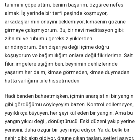
tanımını çöpe attım; benim başarım, özgürce nefes
almak. İş yerinde bir terfi peşinde koşmuyor,
arkadaşlarımın onayını beklemiyor, kimsenin gözüne
girmeye çalışmıyorum. Bu, bir nevi meditasyon gibi:
zihnimi ve ruhumu gereksiz yüklerden
arındırıyorum. Ben dışarıya değil içime doğru
koşuyorum ve bağımlılığım onlara değil fikirlerime. Salt
fikir, imgelere aşığım ben, beynimin dehlizlerinde
yaşarım her daim, kimse görmeden, kimse duymadan
hatta varlığımı bile hissetmeden.
Hadi benden bahsetmişken, içimin anarşistini bir yangın
gibi gördüğümü söyleyeyim bazen. Kontrol edilemeyen,
yayıldıkça büyüyen, her şeyi kül eden bir yangın. Ama bu
yangın yıkıcı değil, dönüştürücü. Eski düzeni yakıp yerine
yenisini, daha özgür bir şeyi inşa ediyor. Ya da belki bir
nehir gibi; akıp gidiyor, önüne çıkan taşları, setleri aşıyor,