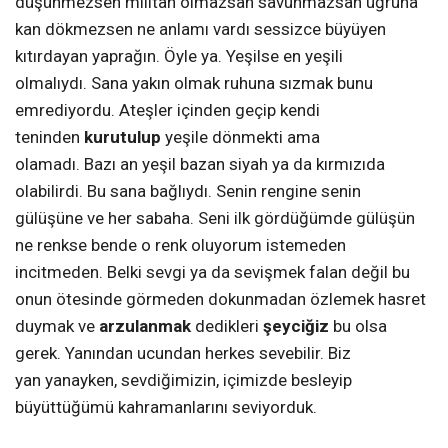
düşünmezsen militan olmazsan savunmazsan uğruna
kan dökmezsen ne anlamı vardı sessizce büyüyen
kıtırdayan yaprağın. Öyle ya. Yeşilse en yeşili
olmalıydı. Sana yakın olmak ruhuna sızmak bunu
emrediyordu. Ateşler içinden geçip kendi
teninden
kurutulup
yeşile dönmekti ama
olamadı. Bazı an yeşil bazan siyah ya da kırmızıda
olabilirdi. Bu sana bağlıydı. Senin rengine senin
gülüşüne ve her sabaha. Seni ilk gördüğümde gülüşün
ne renkse bende o renk oluyorum istemeden
incitmeden. Belki sevgi ya da sevişmek falan değil bu
onun ötesinde görmeden dokunmadan özlemek hasret
duymak ve
arzulanmak
dedikleri
şeyciğiz
bu olsa
gerek. Yanından ucundan herkes sevebilir. Biz
yan yanayken, sevdiğimizin,
içimizde besleyip
büyüttüğümü kahramanlarını seviyorduk.