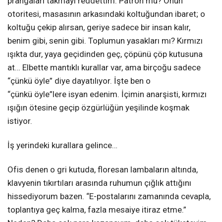
prangaları takmayı reddettim. Patron mu? Onun
otoritesi, masasının arkasındaki koltuğundan ibaret; o
koltuğu çekip alırsan, geriye sadece bir insan kalır,
benim gibi, senin gibi. Toplumun yasakları mı? Kırmızı
ışıkta dur, yaya geçidinden geç, çöpünü çöp kutusuna
at… Elbette mantıklı kurallar var, ama birçoğu sadece
“çünkü öyle” diye dayatılıyor. İşte ben o
“çünkü öyle”lere isyan edenim. İçimin anarşisti, kırmızı
ışığın ötesine geçip özgürlüğün yeşilinde koşmak
istiyor.
İş yerindeki kurallara gelince…
Ofis denen o gri kutuda, floresan lambaların altında,
klavyenin tıkırtıları arasında ruhumun çığlık attığını
hissediyorum bazen. “E-postalarını zamanında cevapla,
toplantıya geç kalma, fazla mesaiye itiraz etme.”