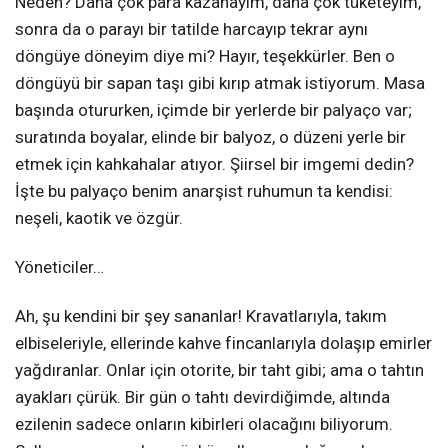
Neden? Daha çok para kazanayım, daha çok tüketeyim,
sonra da o parayı bir tatilde harcayıp tekrar aynı
döngüye döneyim diye mi? Hayır, teşekkürler. Ben o
döngüyü bir sapan taşı gibi kırıp atmak istiyorum. Masa
başında otururken, içimde bir yerlerde bir palyaço var;
suratında boyalar, elinde bir balyoz, o düzeni yerle bir
etmek için kahkahalar atıyor. Şiirsel bir imgemi dedin?
İşte bu palyaço benim anarşist ruhumun ta kendisi:
neşeli, kaotik ve özgür.
Yöneticiler…
Ah, şu kendini bir şey sananlar! Kravatlarıyla, takım
elbiseleriyle, ellerinde kahve fincanlarıyla dolaşıp emirler
yağdıranlar. Onlar için otorite, bir taht gibi; ama o tahtın
ayakları çürük. Bir gün o tahtı devirdiğimde, altında
ezilenin sadece onların kibirleri olacağını biliyorum.