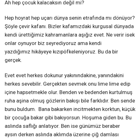
Ah hep çocuk kalacaksın değil mi?
Hep hoyrat hep uçarı dünya senin etrafında mı dönüyor?
Şöyle çevir kafanı. Bizler kafamızdaki kurgusal dünyada
kendi ürettiğimiz kahramanlara aşığız evet. Ne verir isek
onlar oynuyor biz seyrediyoruz ama kendi
yazdığımız hikâyeye kızıpöfkeleniyoruz. Bu da bir
gerçek.
Evet evet herkes dokunur yakınındakine, yanındakini
herkes sevebilir. Gerçekten sevmek onu lime lime edip
içine hapsetmekle olur. Benden ve bedenden kurtulmuş
ruha aşina olmuş gözlerin bakışı bile farklıdır. Ben sende
bunu buldum. Bana bakarken incitmekten korktun,
küçük
bir çocuğa bakar gibi bakıyorsun. Hoşuma giden bu. Bu
aslında saflığı anlatıyor. Ben ise günümüz beraber
aysın derken aslında aklımda üzerine çiğ damlası