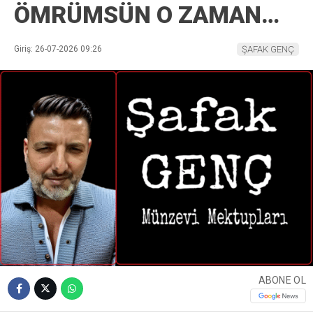
ÖMRÜMSÜN O ZAMAN…
Giriş: 26-07-2026 09:26
ŞAFAK GENÇ
ABONE OL