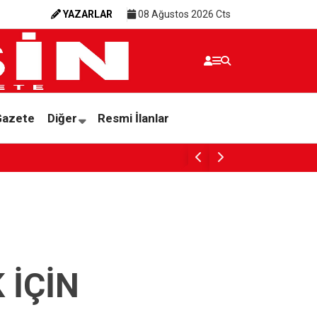
YAZARLAR
08 Ağustos 2026 Cts
Gazete
Diğer
Resmi İlanlar
“AVRUPA ÇÖPÜNDEN KURTULACAK DİYE AKD
 İÇİN