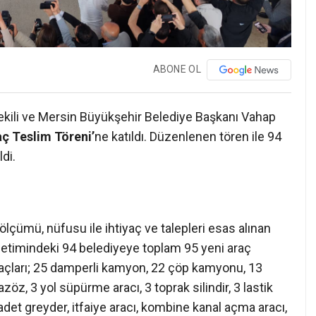
ABONE OL
Vekili ve Mersin Büyükşehir Belediye Başkanı Vahap
ç Teslim Töreni’
ne katıldı. Düzenlenen tören ile 94
di.
lçümü, nüfusu ile ihtiyaç ve talepleri esas alınan
önetimindeki 94 belediyeye toplam 95 yeni araç
raçları; 25 damperli kamyon, 22 çöp kamyonu, 13
azöz, 3 yol süpürme aracı, 3 toprak silindir, 3 lastik
adet greyder, itfaiye aracı, kombine kanal açma aracı,