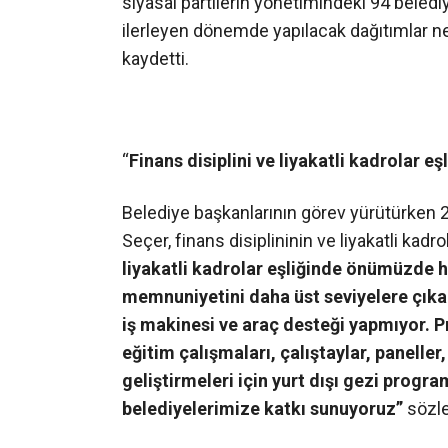
siyasal partilerin yönetimindeki 94 belediy
ilerleyen dönemde yapılacak dağıtımlar ne
kaydetti.
“
Finans disiplini ve liyakatli kadrolar
Belediye başkanlarının görev yürütürken 
Seçer, finans disiplininin ve liyakatli kad
liyakatli kadrolar eşliğinde önümüzde h
memnuniyetini daha üst seviyelere çıkart
iş makinesi ve araç desteği yapmıyor. P
eğitim çalışmaları, çalıştaylar, paneller,
geliştirmeleri için yurt dışı gezi progra
belediyelerimize katkı sunuyoruz”
sözle