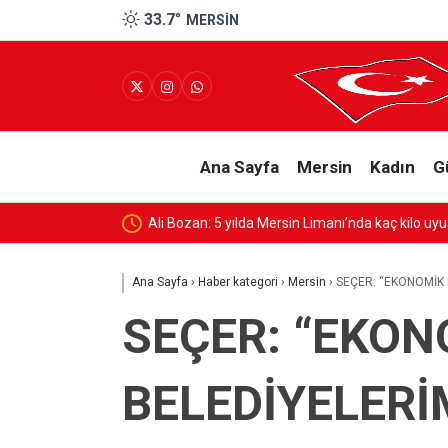
33.7
°
MERSIN
Ana Sayfa
Mersin
Kadın
G
Ali Bozan: 5 yılda Mersin Limanı’nda kaç kilo uyuş
Ana Sayfa
›
Haber kategori
›
Mersin
›
SEÇER: “EKONOMİK
SEÇER: “EKO
BELEDİYELERİ