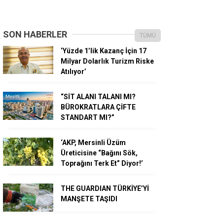
SON HABERLER
TÜMÜ
‘Yüzde 1’lik Kazanç İçin 17
Milyar Dolarlık Turizm Riske
Atılıyor’
“SİT ALANI TALANI MI?
BÜROKRATLARA ÇİFTE
STANDART MI?”
‘AKP, Mersinli Üzüm
Üreticisine “Bağını Sök,
Toprağını Terk Et” Diyor!’
THE GUARDIAN TÜRKİYE’Yİ
MANŞETE TAŞIDI