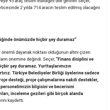
eye 95 araç teslim edildiğini dile getiren Seçer,
ticesinde 2 yılda 714 aracın teslim edilmiş olacağını
 eşliğinde önümüzde hiçbir şey duramaz”
2 önemli dayanak noktası olduğunun altını çizen
roların önemine değindi. Seçer,
“Finans disiplini ve
içbir şey duramaz. Yurttaşlarımızın
ırız. Türkiye Belediyeler Birliği üyelerine sadece
roje desteği, proje çalışmalarına nakdi destekler,
 personelimizin bilgisini ve becerisini
mları, inceleme gezileri gibi birçok alanda
rini kaydetti.