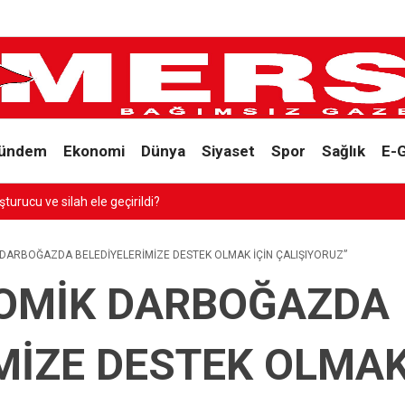
ündem
Ekonomi
Dünya
Siyaset
Spor
Sağlık
E-
turucu ve silah ele geçirildi?
 DARBOĞAZDA BELEDİYELERİMİZE DESTEK OLMAK İÇİN ÇALIŞIYORUZ”
NOMİK DARBOĞAZDA
MİZE DESTEK OLMAK