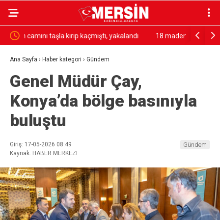
ndı
18 madencinin öldüğü olayın firari hükümlüsü
Ambulans i
yakalandı
yaralı
Ana Sayfa
›
Haber kategori
›
Gündem
Genel Müdür Çay,
Konya’da bölge basınıyla
buluştu
Giriş: 17-05-2026 08:49
Gündem
Kaynak: HABER MERKEZI