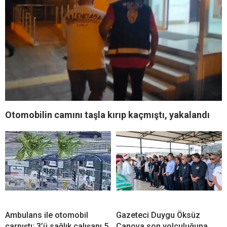
Otomobilin camını taşla kırıp kaçmıştı, yakalandı
Ambulans ile otomobil
Gazeteci Duygu Öksüz
çarpıştı: 3’ü sağlık çalışanı 5
Canova son yolculuğuna