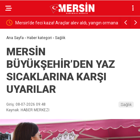
ngın ormana
AKDENİZ KIYILARINDA MİKROPLASTİK ALARMI
‘KENT
SÜRÜYOR: ATIK İTHALATI VE DENETİMLER DE
Ana Sayfa
›
Haber kategori
›
Sağlık
MERSİN
GÜNDEMDE
BÜYÜKŞEHİR’DEN YAZ
SICAKLARINA KARŞI
UYARILAR
Giriş: 08-07-2026 09:48
Sağlık
Kaynak: HABER MERKEZI