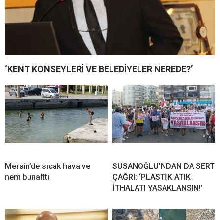
‘KENT KONSEYLERİ VE BELEDİYELER NEREDE?’
Mersin’de sıcak hava ve
SUSANOĞLU’NDAN DA SERT
nem bunalttı
ÇAĞRI: ‘PLASTİK ATIK
İTHALATI YASAKLANSIN!’