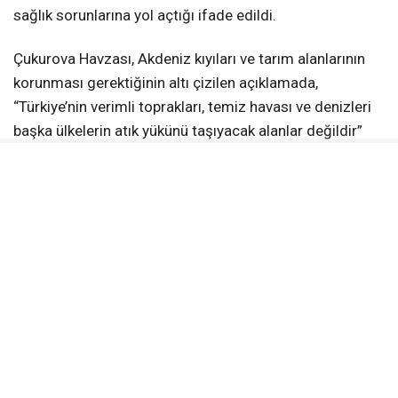
sağlık sorunlarına yol açtığı ifade edildi.
Çukurova Havzası, Akdeniz kıyıları ve tarım alanlarının
korunması gerektiğinin altı çizilen açıklamada,
“Türkiye’nin verimli toprakları, temiz havası ve denizleri
başka ülkelerin atık yükünü taşıyacak alanlar değildir”
denilerek çocukların sağlıklı bir çevrede yaşama hakkına
dikkat çekildi.
ACİL TALEPLER SIRALANDI
Mersin Çevre Platformu, yetkililere şu çağrılarda
bulundu:
Plastik atık ithalatının tamamen yasaklanması
Kaçak ve kontrolsüz depolama ile yakmanın
önlenmesi