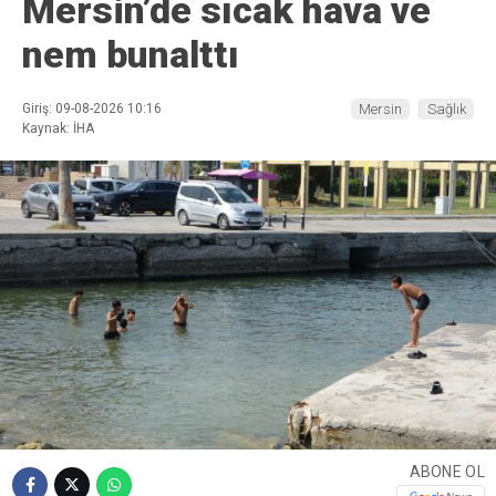
Mersin’de sıcak hava ve
nem bunalttı
Giriş: 09-08-2026 10:16
Mersin
Sağlık
Kaynak: İHA
ABONE OL