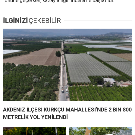
önüne geçerken, kazayla ilgili inceleme başlatıldı.
İLGİNİZİ
ÇEKEBİLİR
AKDENİZ İLÇESİ KÜRKÇÜ MAHALLESİ’NDE 2 BİN 800
METRELİK YOL YENİLENDİ