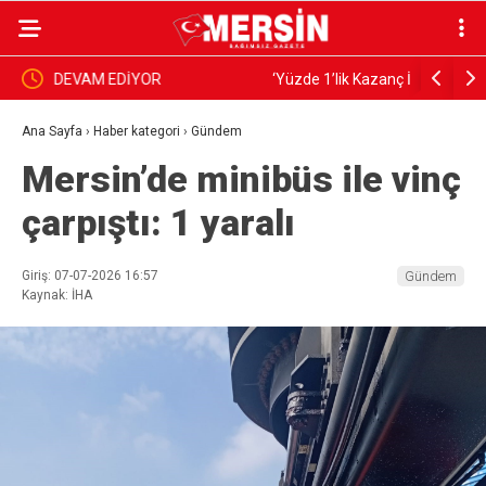
‘Yüzde 1’lik Kazanç İçin 17 Milyar Dolarlık Turizm
KÂİNATI
Riske Atılıyor’
Ana Sayfa
›
Haber kategori
›
Gündem
Mersin’de minibüs ile vinç
çarpıştı: 1 yaralı
Giriş: 07-07-2026 16:57
Gündem
Kaynak: İHA