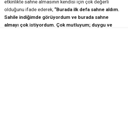
etkinlikte sahne almasının kendisi için çok değerli
olduğunu ifade ederek,
“Burada ilk defa sahne aldım.
Sahile indiğimde görüyordum ve burada sahne
almayı çok istiyordum. Çok mutluyum; duygu ve
düşüncelerimi cümlelere sığdıramıyorum. Sahneye
bayıldım. Burada olmak ve insanlara şarkı söylemek
çok mutluluk verici. Yeni insanlarla tanışma fırsatı
buldum, imza bile isteyen var. Böyle bir organizasyon
düzenlendiği için Başkanımız Vahap Seçer’e çok
teşekkür ederim”
dedi.
Mersinliler sahilde gerçekleşen etkinlikten memnun
Konseri izlemeye gelen vatandaşlardan Deniz Subaşı
sosyalleşmeyi çok sevdiğini belirterek, ailece bu tür