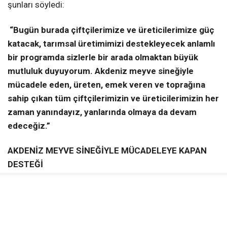
şunları söyledi:
“Bugün burada çiftçilerimize ve üreticilerimize güç
katacak, tarımsal üretimimizi destekleyecek anlamlı
bir programda sizlerle bir arada olmaktan büyük
mutluluk duyuyorum. Akdeniz meyve sineğiyle
mücadele eden, üreten, emek veren ve toprağına
sahip çıkan tüm çiftçilerimizin ve üreticilerimizin her
zaman yanındayız, yanlarında olmaya da devam
edeceğiz.”
AKDENİZ MEYVE SİNEĞİYLE MÜCADELEYE KAPAN
DESTEĞİ
Akdeniz meyve sineğinin ürünlerde oluşturabileceği
kayıplara karşı mücadelenin önemine dikkat çeken
Başkan Tuncer, dağıtılan kapanların üreticilerin