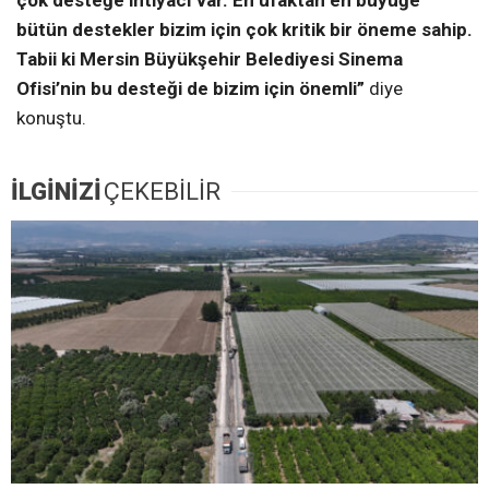
bütün destekler bizim için çok kritik bir öneme sahip.
Tabii ki Mersin Büyükşehir Belediyesi Sinema
Ofisi’nin bu desteği de bizim için önemli”
diye
konuştu.
İLGİNİZİ
ÇEKEBİLİR