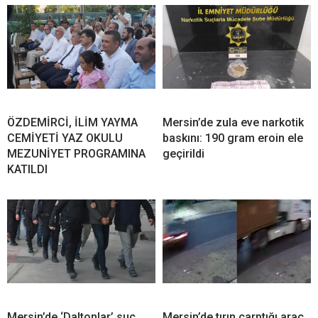
ÖZDEMİRCİ, İLİM YAYMA
Mersin’de zula eve narkotik
CEMİYETİ YAZ OKULU
baskını: 190 gram eroin ele
MEZUNİYET PROGRAMINA
geçirildi
KATILDI
Mersin’de ‘Daltonlar’ suç
Mersin’de tırın çarptığı araç