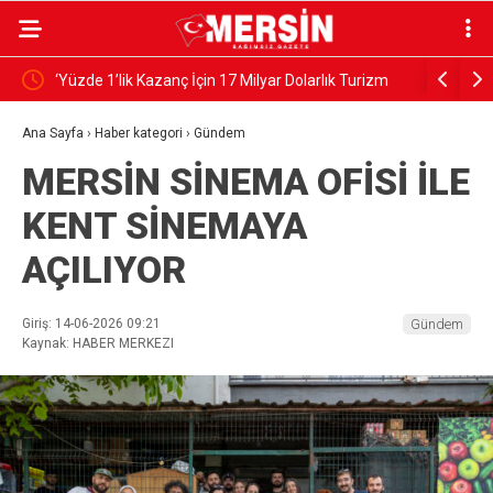
‘Yüzde 1’lik Kazanç İçin 17 Milyar Dolarlık Turizm
KÂİNATIN
Riske Atılıyor’
Ana Sayfa
›
Haber kategori
›
Gündem
MERSİN SİNEMA OFİSİ İLE
KENT SİNEMAYA
AÇILIYOR
Giriş: 14-06-2026 09:21
Gündem
Kaynak: HABER MERKEZI