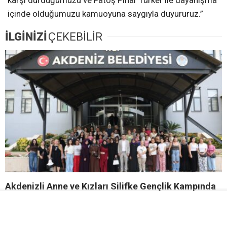
karşı durduğumuzu ve Fatoş Pınar Türker ile dayanışma
içinde olduğumuzu kamuoyuna saygıyla duyururuz.”
İLGİNİZİ
ÇEKEBİLİR
Akdenizli Anne ve Kızları Silifke Gençlik Kampında
Buluşuyor