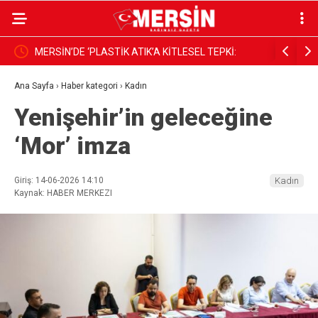
İRAYA
MERSİN’DE ‘PLASTİK ATIK’A KİTLESEL TEPKİ:
Mekke Orta
SAHİLE YÜRÜYÜŞ ÇAĞRISI
Ana Sayfa
›
Haber kategori
›
Kadın
Yenişehir’in geleceğine
‘Mor’ imza
Giriş: 14-06-2026 14:10
Kadın
Kaynak: HABER MERKEZI