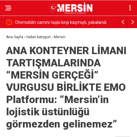
ölyesi
Otomobilin camını taşla kırıp kaçmıştı, yakalandı
18 madenci
yakalandı
Ana Sayfa
›
Haber kategori
›
Mersin
ANA KONTEYNER LİMANI
TARTIŞMALARINDA
“MERSİN GERÇEĞİ”
VURGUSU BİRLİKTE EMO
Platformu: “Mersin’in
lojistik üstünlüğü
görmezden gelinemez”