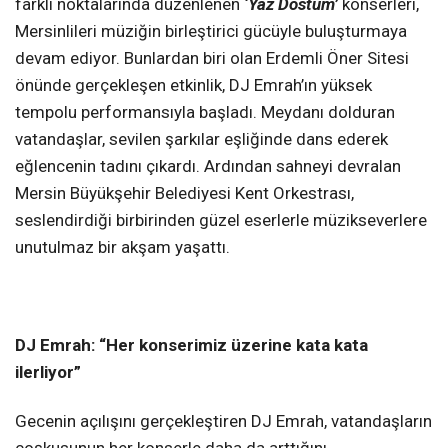
farklı noktalarında düzenlenen
‘Yaz Dostum’
konserleri,
Mersinlileri müziğin birleştirici gücüyle buluşturmaya
devam ediyor. Bunlardan biri olan Erdemli Öner Sitesi
önünde gerçekleşen etkinlik, DJ Emrah’ın yüksek
tempolu performansıyla başladı. Meydanı dolduran
vatandaşlar, sevilen şarkılar eşliğinde dans ederek
eğlencenin tadını çıkardı. Ardından sahneyi devralan
Mersin Büyükşehir Belediyesi Kent Orkestrası,
seslendirdiği birbirinden güzel eserlerle müzikseverlere
unutulmaz bir akşam yaşattı.
DJ Emrah: “Her konserimiz üzerine kata kata
ilerliyor”
Gecenin açılışını gerçekleştiren DJ Emrah, vatandaşların
coşkusunun her konserle daha da arttığını