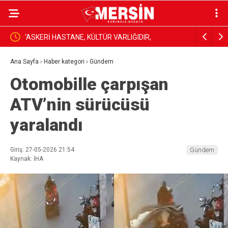
UKUK
‘ASKERİ HASTANE, KÜLTÜR VARLIĞIDIR,
“Ortadoğu B
ÖZELLEŞTİRİLEMEZ!’
Ana Sayfa
›
Haber kategori
›
Gündem
Otomobille çarpışan
ATV’nin sürücüsü
yaralandı
Giriş: 27-05-2026 21:54
Gündem
Kaynak: İHA