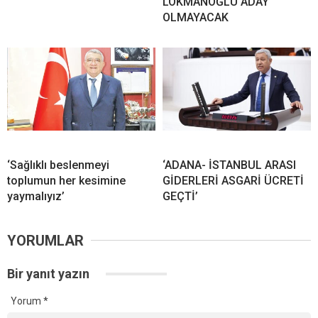
LOKMANOĞLU ADAY
OLMAYACAK
‘Sağlıklı beslenmeyi
‘ADANA- İSTANBUL ARASI
toplumun her kesimine
GİDERLERİ ASGARİ ÜCRETİ
yaymalıyız’
GEÇTİ’
YORUMLAR
Bir yanıt yazın
Yorum
*