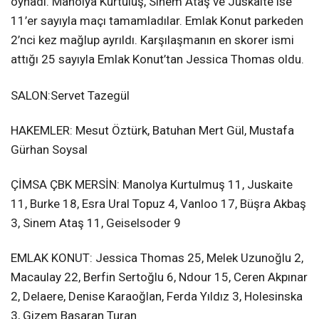
oynadı. Manolya Kurtuluş, Sinem Ataş ve Juskaite ise
11’er sayıyla maçı tamamladılar. Emlak Konut parkeden
2’nci kez mağlup ayrıldı. Karşılaşmanın en skorer ismi
attığı 25 sayıyla Emlak Konut’tan Jessica Thomas oldu.
SALON:Servet Tazegül
HAKEMLER: Mesut Öztürk, Batuhan Mert Gül, Mustafa
Gürhan Soysal
ÇİMSA ÇBK MERSİN: Manolya Kurtulmuş 11, Juskaite
11, Burke 18, Esra Ural Topuz 4, Vanloo 17, Büşra Akbaş
3, Sinem Ataş 11, Geiselsoder 9
EMLAK KONUT: Jessica Thomas 25, Melek Uzunoğlu 2,
Macaulay 22, Berfin Sertoğlu 6, Ndour 15, Ceren Akpınar
2, Delaere, Denise Karaoğlan, Ferda Yıldız 3, Holesinska
3, Gizem Başaran Turan