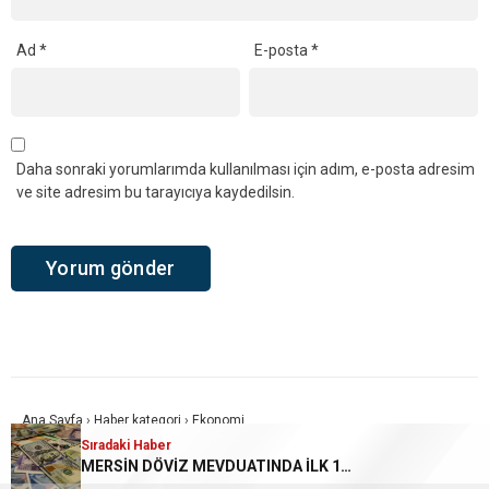
Ad
*
E-posta
*
Daha sonraki yorumlarımda kullanılması için adım, e-posta adresim
ve site adresim bu tarayıcıya kaydedilsin.
Ana Sayfa
›
Haber kategori
›
Ekonomi
Sıradaki Haber
“ASGARİ ÜCRETLİNİN
MERSİN DÖVİZ MEVDUATINDA İLK 10’DA