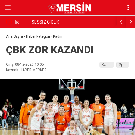
ık
SESSİZ ÇIĞLIK
PARANIN 
GÖRSÜN
Ana Sayfa
›
Haber kategori
›
Kadın
ÇBK ZOR KAZANDI
Giriş: 08-12-2025 10:05
Kadın
Spor
Kaynak: HABER MERKEZI