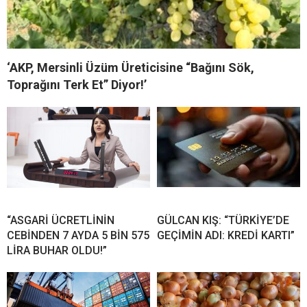
‘AKP, Mersinli Üzüm Üreticisine “Bağını Sök,
Toprağını Terk Et” Diyor!’
“ASGARİ ÜCRETLİNİN
GÜLCAN KIŞ: “TÜRKİYE’DE
CEBİNDEN 7 AYDA 5 BİN 575
GEÇİMİN ADI: KREDİ KARTI”
LİRA BUHAR OLDU!”