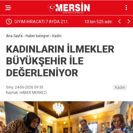
10 bin 525 adet uyuşturucu hap ele geçirildi
Mersin’de 
Ana Sayfa
›
Haber kategori
›
Kadın
KADINLARIN İLMEKLER
BÜYÜKŞEHİR İLE
DEĞERLENİYOR
Giriş: 24-06-2026 09:35
Kadın
Kaynak: HABER MERKEZI