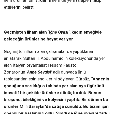
hem ürünleri tanıttıklarını hem de yeni talepleri takip
ettiklerini belirtti.
Geçmişten ilham alan
‘İğne Oyası’
, kadın emeğiyle
geleceğin ürünlerine hayat veriyor
Geçmişten ilham alan çalışmalar da yaptıklarını
anlatarak, Sultan II. Abdülhamid’in koleksiyonunda yer
alan İtalyan oryantalist ressam Fausto
Zonaro’nun
‘Anne Sevgisi’
adlı dünyaca ünlü
tablosundan esinlendiklerini söyleyen Gürbüz,
“Annenin
çocuğuna sarıldığı o tabloda yer alan oya figürünü
inovatif bir şekilde ürünlere dönüştürdük. Bunun
broşunu, bilekliğini ve kolyesini yaptık. Bir dönem bu
ürünler Milli Saraylar’da satışa sunuldu. Bu bizim için
önemli bir başlangıç oldu. Şimdi de iğne oyasını farklı