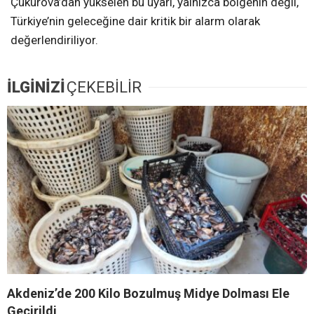
Çukurova’dan yükselen bu uyarı, yalnızca bölgenin değil,
Türkiye’nin geleceğine dair kritik bir alarm olarak
değerlendiriliyor.
İLGİNİZİ
ÇEKEBİLİR
Akdeniz’de 200 Kilo Bozulmuş Midye Dolması Ele
Geçirildi