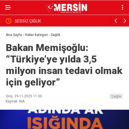
ık
SESSİZ ÇIĞLIK
PARANIN 
GÖRSÜN
Ana Sayfa
›
Haber kategori
›
Sağlık
Bakan Memişoğlu:
“Türkiye’ye yılda 3,5
milyon insan tedavi olmak
için geliyor”
Giriş: 29-11-2025 11:30
Sağlık
Kaynak: İHA