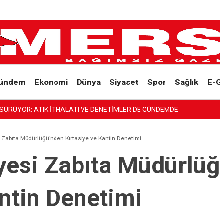
ündem
Ekonomi
Dünya
Siyaset
Spor
Sağlık
E-
İYELER NEREDE?’
 Zabıta Müdürlüğü’nden Kırtasiye ve Kantin Denetimi
yesi Zabıta Müdürlü
antin Denetimi