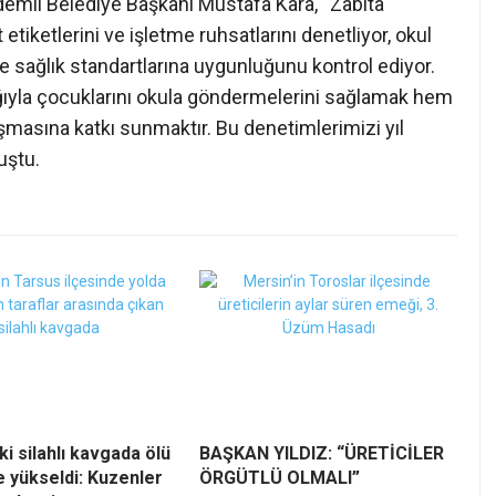
rdemli Belediye Başkanı Mustafa Kara, “Zabıta
etiketlerini ve işletme ruhsatlarını denetliyor, okul
ve sağlık standartlarına uygunluğunu kontrol ediyor.
ğıyla çocuklarını okula göndermelerini sağlamak hem
uşmasına katkı sunmaktır. Bu denetimlerimizi yıl
uştu.
ki silahlı kavgada ölü
BAŞKAN YILDIZ: “ÜRETİCİLER
ye yükseldi: Kuzenler
ÖRGÜTLÜ OLMALI”