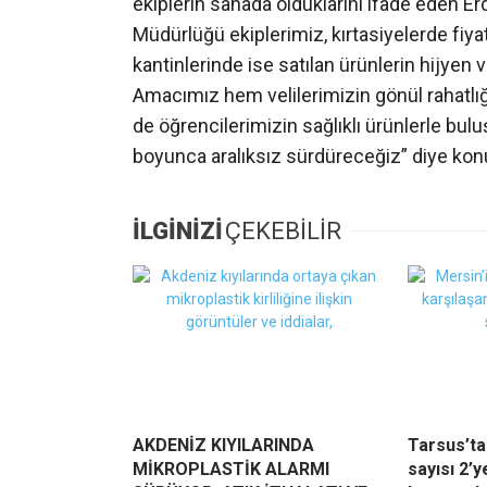
ekiplerin sahada olduklarını ifade eden E
Müdürlüğü ekiplerimiz, kırtasiyelerde fiyat 
kantinlerinde ise satılan ürünlerin hijyen 
Amacımız hem velilerimizin gönül rahatlı
de öğrencilerimizin sağlıklı ürünlerle bul
boyunca aralıksız sürdüreceğiz” diye kon
İLGİNİZİ
ÇEKEBİLİR
AKDENİZ KIYILARINDA
Tarsus’ta
MİKROPLASTİK ALARMI
sayısı 2’