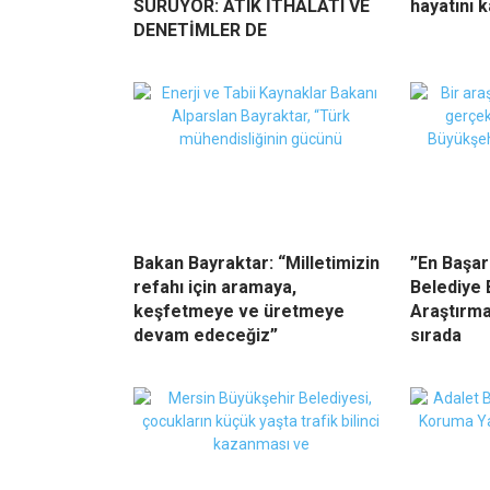
SÜRÜYOR: ATIK İTHALATI VE
hayatını k
DENETİMLER DE
Bakan Bayraktar: “Milletimizin
”En Başar
refahı için aramaya,
Belediye 
keşfetmeye ve üretmeye
Araştırma
devam edeceğiz”
sırada