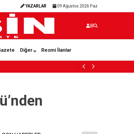
YAZARLAR
09 Ağustos 2026 Paz
Gazete
Diğer
Resmi İlanlar
ÇOCUK İŞÇİLİĞİYLE MÜC
ğü’nden