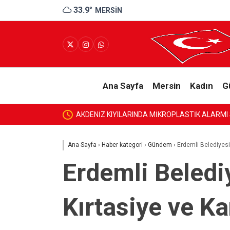
33.9
°
MERSIN
Ana Sayfa
Mersin
Kadın
G
E
‘KENT KONSEYLERİ VE BELED
Ana Sayfa
›
Haber kategori
›
Gündem
›
Erdemli Belediyesi
Erdemli Beledi
Kırtasiye ve K