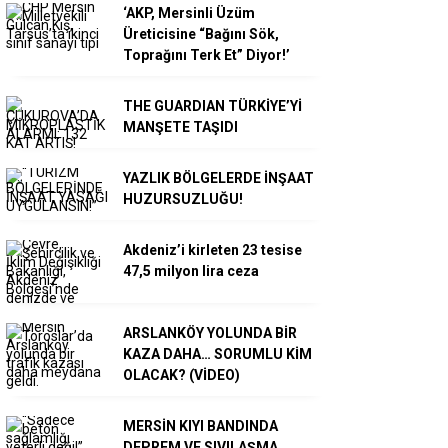
‘AKP, Mersinli Üzüm
Üreticisine “Bağını Sök,
Toprağını Terk Et” Diyor!’
THE GUARDIAN TÜRKİYE’Yİ
MANŞETE TAŞIDI
YAZLIK BÖLGELERDE İNŞAAT
HUZURSUZLUĞU!
Akdeniz’i kirleten 23 tesise
47,5 milyon lira ceza
ARSLANKÖY YOLUNDA BİR
KAZA DAHA… SORUMLU KİM
OLACAK? (VİDEO)
MERSİN KIYI BANDINDA
DEPREM VE SIVILAŞMA