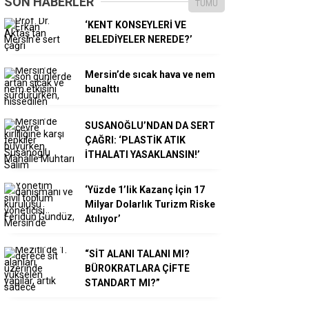
SON HABERLER
TÜMÜ
‘KENT KONSEYLERİ VE
BELEDİYELER NEREDE?’
Mersin’de sıcak hava ve nem
bunalttı
SUSANOĞLU’NDAN DA SERT
ÇAĞRI: ‘PLASTİK ATIK
İTHALATI YASAKLANSIN!’
‘Yüzde 1’lik Kazanç İçin 17
Milyar Dolarlık Turizm Riske
Atılıyor’
“SİT ALANI TALANI MI?
BÜROKRATLARA ÇİFTE
STANDART MI?”