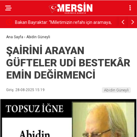
diğeri
Bakan Bayraktar: “Milletimizin refahı için aramaya,
”En Başarı
keşfetmeye ve üretmeye devam edeceğiz”
Araştırma
Ana Sayfa
›
Abidin Güneyli
ŞAİRİNİ ARAYAN
GÜFTELER UDİ BESTEKÂR
EMİN DEĞİRMENCİ
Giriş: 28-08-2025 15:19
Abidin Güneyli