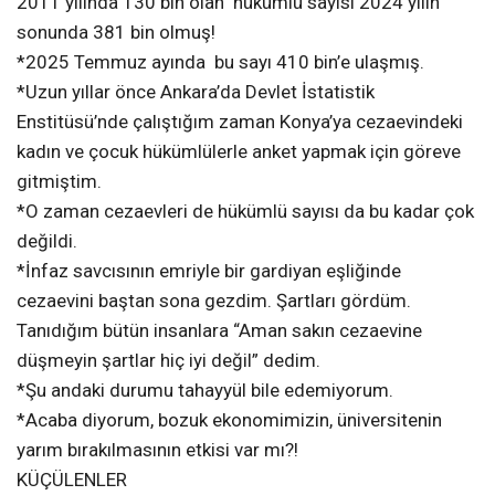
2011 yılında 130 bin olan hükümlü sayısı 2024 yılın
sonunda 381 bin olmuş!
*2025 Temmuz ayında bu sayı 410 bin’e ulaşmış.
*Uzun yıllar önce Ankara’da Devlet İstatistik
Enstitüsü’nde çalıştığım zaman Konya’ya cezaevindeki
kadın ve çocuk hükümlülerle anket yapmak için göreve
gitmiştim.
*O zaman cezaevleri de hükümlü sayısı da bu kadar çok
değildi.
*İnfaz savcısının emriyle bir gardiyan eşliğinde
cezaevini baştan sona gezdim. Şartları gördüm.
Tanıdığım bütün insanlara “Aman sakın cezaevine
düşmeyin şartlar hiç iyi değil” dedim.
*Şu andaki durumu tahayyül bile edemiyorum.
*Acaba diyorum, bozuk ekonomimizin, üniversitenin
yarım bırakılmasının etkisi var mı?!
KÜÇÜLENLER