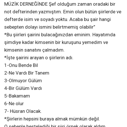
MÜZİK DERNEĞİNDE Şef olduğum zaman oradaki bir
not defterinden yazmıştım. Emin olun bütün şiirlerde ve
defterde isim ve soyadı yoktu. Acaba bu şair hangi
sebepten dolayı ismini belirtmemiş olabilir”
*Bu şiirleri şairini bulacağınızdan eminim. Hayatımda
şimdiye kadar kimsenin bir kuruşunu yemedim ve
kimsenin sanatını çalmadım.
*İşte şairini arayan o şiirlerin adı.
1-Onu Bende Bil
2-Ne Vardı Bir Tanem
3-Olmuyor Gülüm
4-Bir Gülüm Vardı
5-Bakamam
6-Ne olur
7- Hüsran Olacak.
*Şiirlerin hepsini buraya almak mümkün değil.
O sebeple bestelediği bir şiiri örnek olarak aldım.