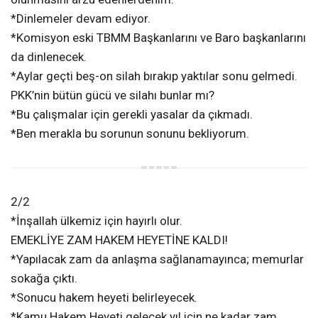
*Dinlemeler devam ediyor.
*Komisyon eski TBMM Başkanlarını ve Baro başkanlarını
da dinlenecek.
*Aylar geçti beş-on silah bırakıp yaktılar sonu gelmedi.
PKK’nin bütün gücü ve silahı bunlar mı?
*Bu çalışmalar için gerekli yasalar da çıkmadı.
*Ben merakla bu sorunun sonunu bekliyorum.
2/2
*İnşallah ülkemiz için hayırlı olur.
EMEKLİYE ZAM HAKEM HEYETİNE KALDI!
*Yapılacak zam da anlaşma sağlanamayınca; memurlar
sokağa çıktı.
*Sonucu hakem heyeti belirleyecek.
*Kamu Hakem Heyeti gelecek yıl için ne kadar zam