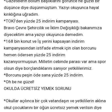
*Gazetelerin bölüm başlıklarını görünce ne güzel bir
düşünce diye düşünmüştüm. Yazıyı okuyunca hayal
kırıklığına uğradım.
*TOKİ’den yüzde 25 indirim kampanyası.
Bravo Çevre Şehircilik ve İklim Değişikliği bakanımıza
diyecektim ama yazıyı okuyunca demedim.
*168 bin konut ve İş yerini kapsayan indirim
kampanyasından istifade etmek için olan borcunu
hemen ödersen yüzde 25 indirim
kazanıyormuşsun. Milletin cebinde parası var ama spor
olsun diye borçlandıklarını sanıyor yetkililerimiz.
*Borcunu peşin öde sana yüzde 25 indirim.
*Oh be ne güzel!
OKULDA ÜCRETSİZ YEMEK SORUNU
*Okullar açılınca bir çok vatandaşın ve yetkililerin aklına
okul çocuklarını bir öğün ücretsiz yemek verilsin diye