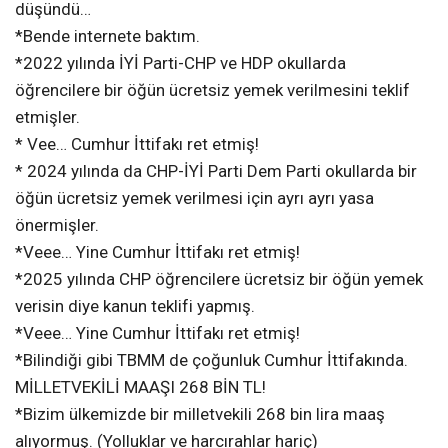
düşündü…
*Bende internete baktım.
*2022 yılında İYİ Parti-CHP ve HDP okullarda
öğrencilere bir öğün ücretsiz yemek verilmesini teklif
etmişler.
* Vee… Cumhur İttifakı ret etmiş!
* 2024 yılında da CHP-İYİ Parti Dem Parti okullarda bir
öğün ücretsiz yemek verilmesi için ayrı ayrı yasa
önermişler.
*Veee… Yine Cumhur İttifakı ret etmiş!
*2025 yılında CHP öğrencilere ücretsiz bir öğün yemek
verisin diye kanun teklifi yapmış.
*Veee… Yine Cumhur İttifakı ret etmiş!
*Bilindiği gibi TBMM de çoğunluk Cumhur İttifakında.
MİLLETVEKİLİ MAAŞI 268 BİN TL!
*Bizim ülkemizde bir milletvekili 268 bin lira maaş
alıyormuş. (Yolluklar ve harcırahlar hariç)