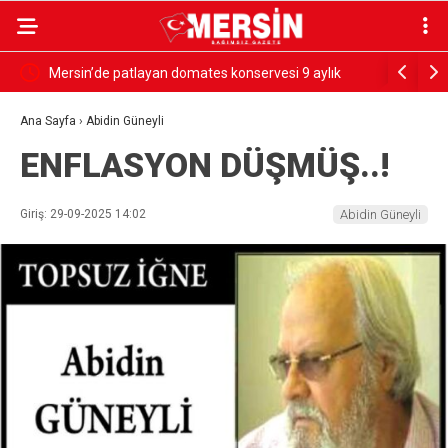
rdü
Mersin’de patlayan domates konservesi 9 aylık
SESSİZ ÇI
bebeği yaktı
Ana Sayfa
›
Abidin Güneyli
ENFLASYON DÜŞMÜŞ..!
Giriş: 29-09-2025 14:02
Abidin Güneyli