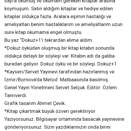
sayfa okumuş ve okumam gereken kitaplar arasına
koymuşum. Satın aldığım kitaplar ve hediye edilen
kitaplar oldukça fazla. Aralara eşimin hastalığı ve
ameliyatları benim hastalıklarım ve ameliyatlarım uzun
süre kitap okumama engel olmuştu.
Bu yaz “Dokuz+1’i tekrardan elime aldım.
*Dokuz öyküden oluşmuş bir kitap kitabın sonunda
oldukça detaylı bir söyleşi var. Kitabın adı da galiba
buradan geliyor. Dokuz öykü ve bir söyleşi. Dokuz+1
*Kayseri/Servet Yayınevi tarafından hazırlanmış ve
İzmir/Bornova’da Metod Matbaasında basılmış.
Genel Yayın Yönetmeni Servet Selçuk. Editör: Özlem
Tanrıverdi.
Grafik tasarım Ahmet Çevik.
*Kitap çıkartmak büyük özveri gerektiriyor.
Yazıyorsunuz. Bilgisayar ortamında basacak yayınevine
gönderiyorsunuz. Sizin yazdıklarınızın onda birini