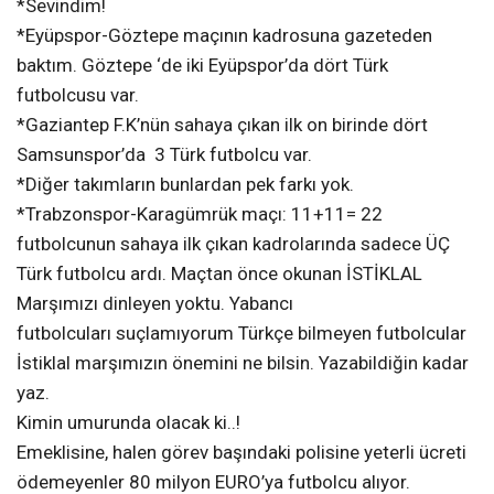
*Sevindim!
*Eyüpspor-Göztepe maçının kadrosuna gazeteden
baktım. Göztepe ‘de iki Eyüpspor’da dört Türk
futbolcusu var.
*Gaziantep F.K’nün sahaya çıkan ilk on birinde dört
Samsunspor’da 3 Türk futbolcu var.
*Diğer takımların bunlardan pek farkı yok.
*Trabzonspor-Karagümrük maçı: 11+11= 22
futbolcunun sahaya ilk çıkan kadrolarında sadece ÜÇ
Türk futbolcu ardı. Maçtan önce okunan İSTİKLAL
Marşımızı dinleyen yoktu. Yabancı
futbolcuları suçlamıyorum Türkçe bilmeyen futbolcular
İstiklal marşımızın önemini ne bilsin. Yazabildiğin kadar
yaz.
Kimin umurunda olacak ki..!
Emeklisine, halen görev başındaki polisine yeterli ücreti
ödemeyenler 80 milyon EURO’ya futbolcu alıyor.