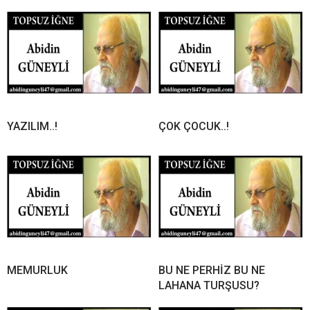
YAZILIM..!
ÇOK ÇOCUK..!
MEMURLUK
BU NE PERHİZ BU NE
LAHANA TURŞUSU?