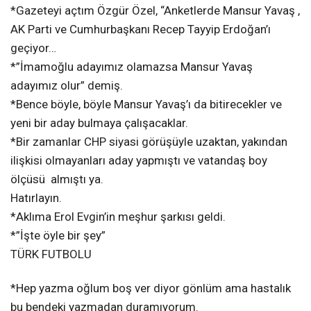
*Gazeteyi açtım Özgür Özel, “Anketlerde Mansur Yavaş ,
AK Parti ve Cumhurbaşkanı Recep Tayyip Erdoğan’ı
geçiyor…
*”İmamoğlu adayımız olamazsa Mansur Yavaş
adayımız olur” demiş.
*Bence böyle, böyle Mansur Yavaş’ı da bitirecekler ve
yeni bir aday bulmaya çalışacaklar.
*Bir zamanlar CHP siyasi görüşüyle uzaktan, yakından
ilişkisi olmayanları aday yapmıştı ve vatandaş boy
ölçüsü almıştı ya.
Hatırlayın.
*Aklıma Erol Evgin’in meşhur şarkısı geldi.
*”İşte öyle bir şey”
TÜRK FUTBOLU
*Hep yazma oğlum boş ver diyor gönlüm ama hastalık
bu bendeki yazmadan duramıyorum.