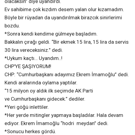
olacaksın” diye uyandırdı.
Ev sahibime çok kızdım desem yalan olur kızamadım.
Böyle bir rüyadan da uyandırılmak birazcık sinirlerimi
bozdu.
*Sonra kendi kendime gülmeye başladım.
Bakkalın çırağı geldi. “Bir ekmek 15 lira, 15 lira da servis
30 lira vereceksiniz.” dedi.
*Uykum kaçtı… Uyandım..!
CHP’YE ŞAŞIYORUM!
CHP: “Cumhurbaşkanı adayımız Ekrem İmamoğlu” dedi.
Kendi aralarında oylama yaptılar.
“15 milyon oy aldık ilk seçimde AK Parti
ve Cumhurbaşkanı gidecek.” dediler.
*Yeri göğü inlettiler.
*Her yerde mitingler yapmaya başladılar. Hala devam
ediyor. Ekrem İmamoğlu “hodri meydan” dedi.
*Sonucu herkes gördü.