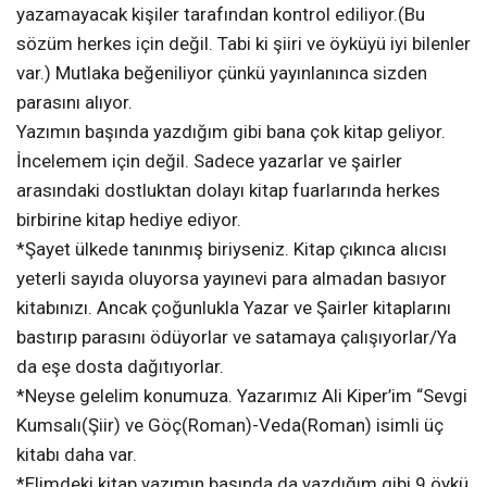
yazamayacak kişiler tarafından kontrol ediliyor.(Bu
sözüm herkes için değil. Tabi ki şiiri ve öyküyü iyi bilenler
var.) Mutlaka beğeniliyor çünkü yayınlanınca sizden
parasını alıyor.
Yazımın başında yazdığım gibi bana çok kitap geliyor.
İncelemem için değil. Sadece yazarlar ve şairler
arasındaki dostluktan dolayı kitap fuarlarında herkes
birbirine kitap hediye ediyor.
*Şayet ülkede tanınmış biriyseniz. Kitap çıkınca alıcısı
yeterli sayıda oluyorsa yayınevi para almadan basıyor
kitabınızı. Ancak çoğunlukla Yazar ve Şairler kitaplarını
bastırıp parasını ödüyorlar ve satamaya çalışıyorlar/Ya
da eşe dosta dağıtıyorlar.
*Neyse gelelim konumuza. Yazarımız Ali Kiper’im “Sevgi
Kumsalı(Şiir) ve Göç(Roman)-Veda(Roman) isimli üç
kitabı daha var.
*Elimdeki kitap yazımın başında da yazdığım gibi 9 öykü