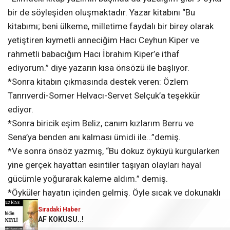
bir de söyleşiden oluşmaktadır. Yazar kitabını “Bu
kitabımı; beni ülkeme, milletime faydalı bir birey olarak
yetiştiren kıymetli anneciğim Hacı Ceyhun Kiper ve
rahmetli babacığım Hacı İbrahim Kiper’e ithaf
ediyorum.” diye yazarın kısa önsözü ile başlıyor.
*Sonra kitabın çıkmasında destek veren: Özlem
Tanrıverdi-Somer Helvacı-Servet Selçuk’a teşekkür
ediyor.
*Sonra biricik eşim Beliz, canım kızlarım Berru ve
Sena’ya benden anı kalması ümidi ile…”demiş.
*Ve sonra önsöz yazmış, “Bu dokuz öyküyü kurgularken
yine gerçek hayattan esintiler taşıyan olayları hayal
gücümle yoğurarak kaleme aldım.” demiş.
*Öyküler hayatın içinden gelmiş. Öyle sıcak ve dokunaklı
ki okuyucuyu başka alemlere götürüyor.
Sıradaki Haber
Sıradaki Haber
DOKUZ+1
AF KOKUSU..!
*Şiir/öykü ve roman yazarı olarak edebiyatımızda yerini