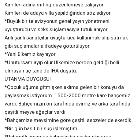
Kimileri adına miting düzenlemeye çalışıyor.
Kimileri de adaya villa yapıldığından söz ediyor.
*Büyük bir televizyonun genel yayın yönetmeni
uyuşturucu ve seks suçlamasıyla tutuklanıyor.
Anlı şanlı sanatçılar uyuşturucu kullanmak-alıp satmak
gibi suçlamalarla ifadeye götürülüyor.
*Yani ülkemiz kaynıyor.
*Unutursam ayıp olur.Ülkemize nerden geldiği belli
olmayan üç tane de İHA düşütü.
UTANMA DUYGUSU!
*Çocukluğuma gitmişken aklıma gelen bir konuyu da
paylaşmak istiyorum. 1500-2000 metre kare bahçemiz
vardı. Bahçemizin ön tarafında evimiz ve arka tarafında
çeşitli meyve ağaçlar vardı.
*Bahçemize mevsimine göre çeşitli sebzeler de ekerdik.
*Bir gün basit bir suç işlemiştim.
*Rahmetli anam da bahçeye bir şeyler ekiyordu.