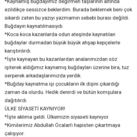
*Kaynamış buğdayımız değirmen taşlarının altında
ezildikçe sessizce beklerdim. Burada beklemek beni çok
sıkardı zaten bu yazıyı yazmamın sebebi burası değildi.
Buğdayın kaynatılmasıydı.
*Koca koca kazanlarda odun ateşinde kaynatılan
buğdaylar durmadan büyük büyük ahşap kepçelerle
karıştırılırdı.
*İşte kaynayan bu kazanlardan analarımızdan söz
işiterek aldığımız kaynamış buğdayları üzerine bira, tuz
serperek arkadaşlarımızda yerdik.
*Buğday kaynatma işi çocukların ilk dişini çıkardığı
zaman da olurdu. Hedik denirdi ve bütün komşulara
dağıtılırdı.
ÜLKE SİYASETİ KAYNIYOR!
*İşte aklıma geldi. Ülkemizin siyaseti kaynıyor.
*Kimilerimiz Abdullah Öcalan’ı hapisten çıkartmaya
çalışıyor.