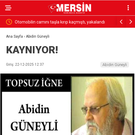
ölyesi
Otomobilin camını taşla kırıp kaçmıştı, yakalandı
18 madenci
yakalandı
Ana Sayfa
›
Abidin Güneyli
KAYNIYOR!
Giriş: 22-12-2025 12:37
Abidin Güneyli