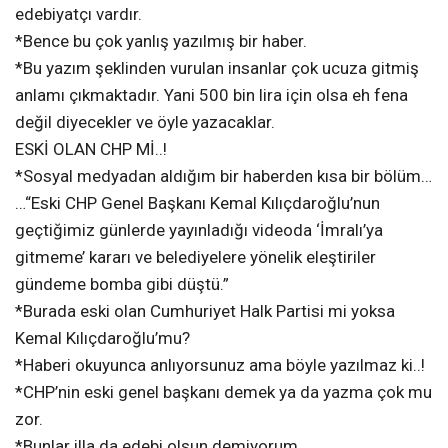
edebiyatçı vardır.
*Bence bu çok yanlış yazılmış bir haber.
*Bu yazım şeklinden vurulan insanlar çok ucuza gitmiş
anlamı çıkmaktadır. Yani 500 bin lira için olsa eh fena
değil diyecekler ve öyle yazacaklar.
ESKİ OLAN CHP Mİ..!
*Sosyal medyadan aldığım bir haberden kısa bir bölüm…
…“Eski CHP Genel Başkanı Kemal Kılıçdaroğlu’nun
geçtiğimiz günlerde yayınladığı videoda ‘İmralı’ya
gitmeme’ kararı ve belediyelere yönelik eleştiriler
gündeme bomba gibi düştü.”
*Burada eski olan Cumhuriyet Halk Partisi mi yoksa
Kemal Kılıçdaroğlu’mu?
*Haberi okuyunca anlıyorsunuz ama böyle yazılmaz ki..!
*CHP’nin eski genel başkanı demek ya da yazma çok mu
zor.
*Bunlar illa da edebi olsun demiyorum.