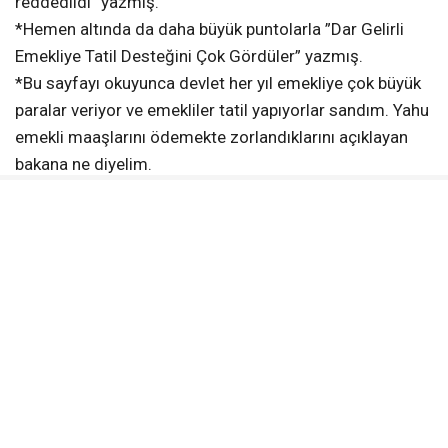
reddedildi” yazmış.
*Hemen altında da daha büyük puntolarla ”Dar Gelirli
Emekliye Tatil Desteğini Çok Gördüler” yazmış.
*Bu sayfayı okuyunca devlet her yıl emekliye çok büyük
paralar veriyor ve emekliler tatil yapıyorlar sandım. Yahu
emekli maaşlarını ödemekte zorlandıklarını açıklayan
bakana ne diyelim.
*Hesapsız harcamalar sebebiyle bütçe açığı 1.4 trilyon,
faiz giderleri 1.8 trilyon olmuş.
*Hükümetin emekliler için talep edilenleri ret edeceği
belliydi.
*Bakalım 2026 yılı için ne olacak.
*Bütün emekliler aynaya bakmalı…
İLGİNİZİ
ÇEKEBİLİR