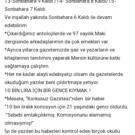
13-Sonbahara 9 Kaldı /14- Sonbahara 8 Kaldı/15-
Sonbahara 7 Kaldı.
Ve inşallah yakında Sonbahara 6 Kaldı ile devam
edebilirim.
*Çıkardığımız antolojilerde ve 97 sayılık Maki
dergisinde arkadaşlarımın da çok emekleri var.
*Ayrıca yıllarca gazetemizde şair ve yazarların ve
kitaplarının tanıtımını yaparak Mersin kültürüne katkı
sağlamaya çalıştım.
*Her ne kadar alaylı edebiyatçı olsam da gazetelerde
okuduğum yazılar beni çıldırtmaya yetiyor.
10 BİN LİRA İÇİN BİR GENCE KIYMAK..!
*Mesela; “Korkusuz Gazetesi”nden bir haber.
“10 bin liralık komisyon için 21 yaşındaki genci öldürdü.
”Sebebi emlakçılıkmış. Komisyonunu alamamış
olmasıymış!”
İyi de yazılan bu haberleri kontrol eden birçok okullu