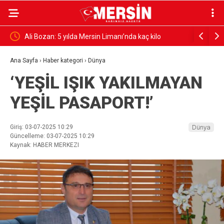
na
Ali Bozan: 5 yılda Mersin Limanı’nda kaç kilo
“AVRUPA 
uyuşturucu ve silah ele geçirildi?
FEDA EDE
Ana Sayfa
›
Haber kategori
›
Dünya
‘YEŞİL IŞIK YAKILMAYAN
YEŞİL PASAPORT!’
Giriş: 03-07-2025 10:29
Dünya
Güncelleme: 03-07-2025 10:29
Kaynak: HABER MERKEZI