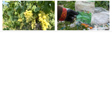
‘AKP, Mersinli Üzüm
THE GUARDIAN TÜRKİYE’Yİ
Üreticisine “Bağını Sök,
MANŞETE TAŞIDI
Toprağını Terk Et” Diyor!’
YAZLIK BÖLGELERDE
Akdeniz’i kirleten 23 tesise
İNŞAAT HUZURSUZLUĞU!
47,5 milyon lira ceza