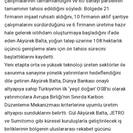
çalışmalarının tamamlandığını ve 60 sanayi parselinin
tamamının tahsis edildiğini söyledi. Bölgede 21
firmanın inşaat ruhsatı aldığını, 10 firmanın aktif şantiye
çalışmalarını sürdürdüğünü ve 6 firmanın üretime hazır
hale gelerek istihdam oluşturmaya başladığını ifade
eden Akyürek Balta, yoğun talep üzerine 108 hektarlık
üçüncü genişleme alanı için ön tahsis sürecini
başlattıklarını kaydetti.
Yeni etapta orta ve yüksek teknoloji üreten sektörler ile
savunma sanayine yönelik yatırımların hedeflendiğini
dile getiren Akyürek Balta, Dünya Bankası onaylı
altyapıya sahip Türkiye’nin ilk ‘yeşil doğan’ OSB’si olarak
yatırımcılara Avrupa Birliği’nin Sınırda Karbon
Düzenleme Mekanizması kriterlerine uyumlu üretim
altyapısı sunduklarını belirtti. Gül Akyürek Balta, JETRO
ve Sumitomo gibi küresel kuruluşlarla geliştirilecek iş
birliklerinin bölgenin uluslararası rekabet gücünü