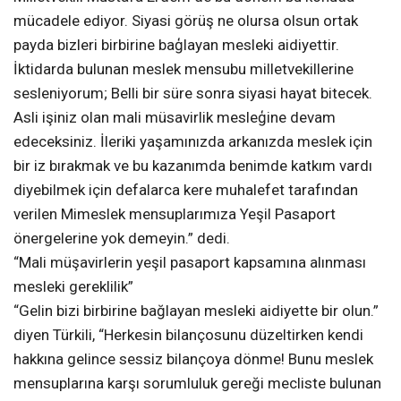
mücadele ediyor. Siyasi görüş ne olursa olsun ortak
payda bizleri birbirine baģlayan mesleki aidiyettir.
İktidarda bulunan meslek mensubu milletvekillerine
sesleniyorum; Belli bir süre sonra siyasi hayat bitecek.
Asli işiniz olan mali müsavirlik mesleģine devam
edeceksiniz. İleriki yaşamınızda arkanızda meslek için
bir iz bırakmak ve bu kazanımda benimde katkım vardı
diyebilmek için defalarca kere muhalefet tarafından
verilen Mimeslek mensuplarımıza Yeşil Pasaport
önergelerine yok demeyin.” dedi.
“Mali müşavirlerin yeşil pasaport kapsamına alınması
mesleki gereklilik”
“Gelin bizi birbirine bağlayan mesleki aidiyette bir olun.”
diyen Türkili, “Herkesin bilançosunu düzeltirken kendi
hakkına gelince sessiz bilançoya dönme! Bunu meslek
mensuplarına karşı sorumluluk gereği mecliste bulunan