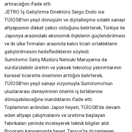
artıracağını ifade etti.
JETRO İş Geliştirme Direktörü Seigo Endo ise
TÜİOSB’nin yeşil dönüşüm ve dijitalleşme odaklı sanayi
altyapısının dikkat çekici olduğunu belirterek, Türkiye ile
Japonya arasındaki ekonomik ilişkilerin güçlendirilmesi
ve iki ülke firmaları arasında kalıcı ticari ortaklıkların
geliştirilmesini hedeflediklerini söyledi.
Sumitomo Satış Müdürü Natsuki Maruyama da
sürdürülebilir üretim ve yüksek teknoloji yatırımlarının
küresel ticarette öneminin arttığını belirterek,
TÜİOSB’nin yeşil sanayi vizyonuyla Sumitomo’nun
uluslararası deneyiminin önemli iş birliklerine
dönüşebileceğine inandıklarını ifade etti.
Toplantının ardından Japon heyeti, TÜİOSB’de devam
eden altyapı çalışmalarını ve üretime başlayan
fabrikaları yerinde inceleyerek teknik bilgiler aldı.
Program kapsamında heyet, Tarsus’ta düzenlenen