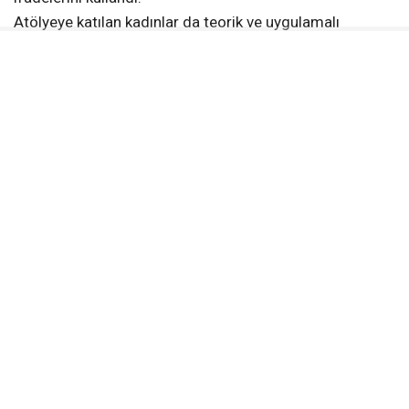
Atölyeye katılan kadınlar da teorik ve uygulamalı
çalışmalarla zenginleştirilen etkinliğin kendileri
açısından verimli geçtiğini belirterek Akdeniz
Belediyesine teşekkür etti.
İLGİNİZİ
ÇEKEBİLİR