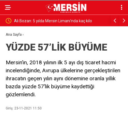
zan: 5 yılda Mersin Limanı’nda kaç kilo
“AVRUPA ÇÖPÜNDEN KUR
rucu ve silah ele geçirildi?
FEDA EDEMEZSİNİZ!”
Ana Sayfa
›
YÜZDE 57’LİK BÜYÜME
Mersin’in, 2018 yılının ilk 5 ayı dış ticaret hacmi
incelendiğinde, Avrupa ülkelerine gerçekleştirilen
ihracatın geçen yılın aynı dönemine oranla yıllık
bazda yüzde 57’lik büyüme kaydettiği
gözlemlendi.
Giriş: 23-11-2021 11:50