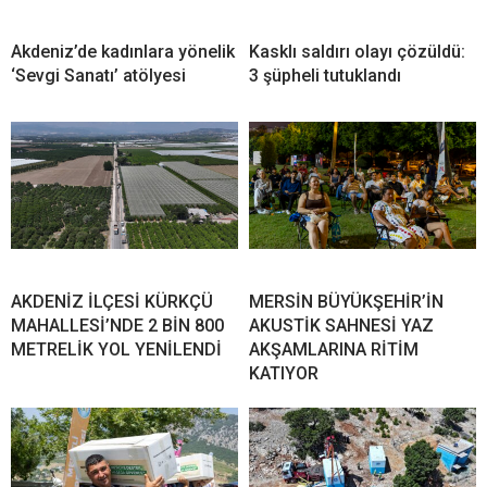
Akdeniz’de kadınlara yönelik
Kasklı saldırı olayı çözüldü:
‘Sevgi Sanatı’ atölyesi
3 şüpheli tutuklandı
AKDENİZ İLÇESİ KÜRKÇÜ
MERSİN BÜYÜKŞEHİR’İN
MAHALLESİ’NDE 2 BİN 800
AKUSTİK SAHNESİ YAZ
METRELİK YOL YENİLENDİ
AKŞAMLARINA RİTİM
KATIYOR