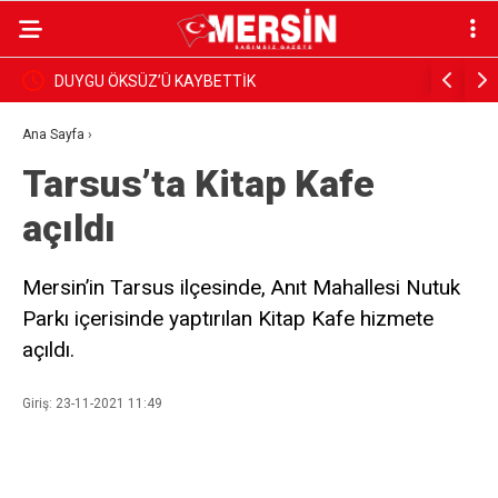
BAŞKAN YILDIZ, SAHADAKİ ÇALIŞMALARI YERİNDE
Dim, Gazet
İNCELEDİ
Sundu
Ana Sayfa
›
Tarsus’ta Kitap Kafe
açıldı
Mersin’in Tarsus ilçesinde, Anıt Mahallesi Nutuk
Parkı içerisinde yaptırılan Kitap Kafe hizmete
açıldı.
Giriş: 23-11-2021 11:49