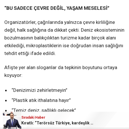
“BU SADECE ÇEVRE DEĞİL, YAŞAM MESELESİ”
Organizatörler, çağrılarında yalnızca çevre kirliliğine
değil, halk sağlığına da dikkat çekti. Deniz ekosisteminin
bozulmasının balıkçılıktan turizme kadar birçok alanı
etkilediği, mikroplastiklerin ise doğrudan insan sağlığını
tehdit ettiği ifade edildi.
Afişte yer alan sloganlar da tepkinin boyutunu ortaya
koyuyor:
“Denizimizi zehirletmeyin”
“Plastik atık ithalatına hayır”
“Temiz deniz, sağlıklı gelecek”
Sıradaki Haber
Sıradaki Haber
MERSİN’DE ‘PLASTİK ATIK’A KİTLESEL TEPKİ: SAHİLE YÜRÜYÜŞ ÇAĞRISI
Kıratlı: “Terörsüz Türkiye, kardeşlik ve güçlü gelecek demektir”
GENİŞ KATILIM BEKLENİYOR