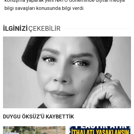
konuşma yaparak yeni NATO döneminde dijital medya
bilgi savaşları konusunda bilgi verdi.
İLGİNİZİ
ÇEKEBİLİR
DUYGU ÖKSÜZ’Ü KAYBETTİK