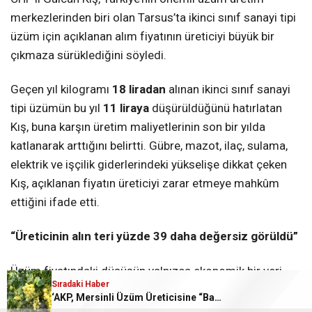
merkezlerinden biri olan Tarsus’ta ikinci sınıf sanayi tipi
üzüm için açıklanan alım fiyatının üreticiyi büyük bir
çıkmaza sürüklediğini söyledi.
Geçen yıl kilogramı
18 liradan
alınan ikinci sınıf sanayi
tipi üzümün bu yıl
11 liraya
düşürüldüğünü hatırlatan
Kış, buna karşın üretim maliyetlerinin son bir yılda
katlanarak arttığını belirtti. Gübre, mazot, ilaç, sulama,
elektrik ve işçilik giderlerindeki yükselişe dikkat çeken
Kış, açıklanan fiyatın üreticiyi zarar etmeye mahkûm
ettiğini ifade etti.
“Üreticinin alın teri yüzde 39 daha değersiz görüldü”
Üzüm fiyatındaki düşüşün yalnızca ekonomik bir veri
Sıradaki Haber
Sıradaki Haber
olmadığını söyleyen Kış, geçen yıla göre yaklaşık
yüzde
‘AKP, Mersinli Üzüm Üreticisine “Bağını Sök, Toprağını Terk Et” Diyor!’
VATANDAŞIN BORCU 6 TRİLYON 677 MİLYAR LİRAYA ULAŞTI
39’luk fiyat kaybının
, üreticinin emeğinin