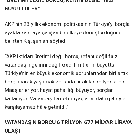
“ÜRETİMİ DEĞİL BORCU, REFAHI DEĞİL FAİZİ
BÜYÜTTÜLER”
AKP’nin 23 yıllık ekonomi politikasının Türkiye’yi borçla
ayakta kalmaya çalışan bir ülkeye dönüştürdüğünü
belirten Kış, şunları söyledi:
“AKP iktidarı üretimi değil borcu, refahı değil faizi,
vatandaşın gelirini değil kredi limitlerini büyüttü.
Türkiye’nin en büyük ekonomik sorunlarından biri artık
borçlanarak yaşamak zorunda bırakılan milyonlardır.
Maaşlar eriyor, hayat pahalılığı büyüyor, borçlar
katlanıyor. Vatandaş temel ihtiyaçlarını dahi geliriyle
karşılayamaz hâle getirildi.”
VATANDAŞIN BORCU 6 TRİLYON 677 MİLYAR LİRAYA
ULAŞTI