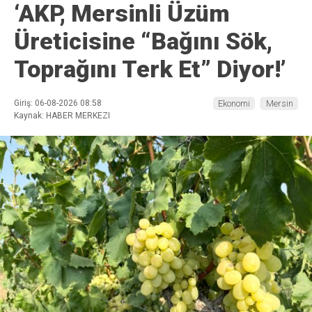
‘AKP, Mersinli Üzüm
Üreticisine “Bağını Sök,
Toprağını Terk Et” Diyor!’
Giriş: 06-08-2026 08:58
Ekonomi
Mersin
Kaynak: HABER MERKEZI