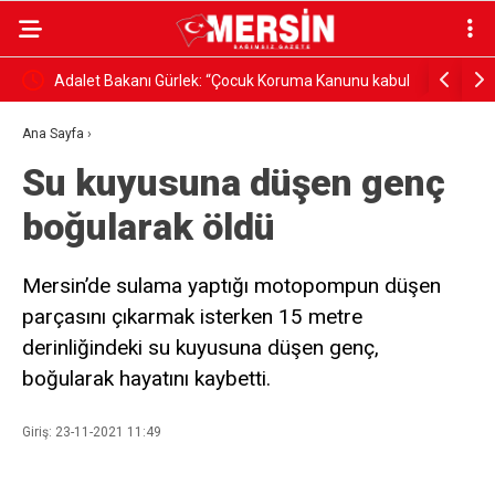
şanı 5
Adalet Bakanı Gürlek: “Çocuk Koruma Kanunu kabul
MISIR ÜRE
edilerek yasalaştı”
FİNANSM
Ana Sayfa
›
Su kuyusuna düşen genç
boğularak öldü
Mersin’de sulama yaptığı motopompun düşen
parçasını çıkarmak isterken 15 metre
derinliğindeki su kuyusuna düşen genç,
boğularak hayatını kaybetti.
Giriş: 23-11-2021 11:49