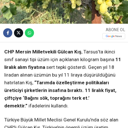
ABONE OL
CHP Mersin Milletvekili Gülcan Kış
, Tarsus’ta ikinci
sınıf sanayi tipi üzüm için açıklanan kilogram başına
11
liralık alım fiyatına
sert tepki gösterdi. Geçen yıl 18
liradan alınan üzümün bu yıl 11 liraya düşürüldüğünü
hatırlatan Kış,
“Tarımda özelleştirme politikaları
üreticiyi şirketlerin insafına bıraktı. 11 liralık fiyat,
çiftçiye ‘Bağını sök, toprağını terk et.’
demektir.”
ifadelerini kullandı.
Türkiye Büyük Millet Meclisi Genel Kurulu’nda söz alan
CHP’li Gülcan Kış, Türkiye’nin önemli üzüm üretim