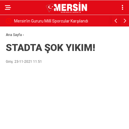
Mersinli Millî Sporcu Musa Alan Dünya Şampiyonu
Gazeteci 
uğurlandı
Ana Sayfa
›
STADTA ŞOK YIKIM!
Giriş: 23-11-2021 11:51