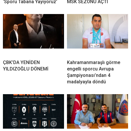
‘Sporu Tabana Yayıyoruz’
MSK SEZONU AÇTI
ÇBK’DA YENİDEN
Kahramanmaraşlı görme
YILDIZOĞLU DÖNEMİ
engelli sporcu Avrupa
Şampiyonası’ndan 4
madalyayla döndü