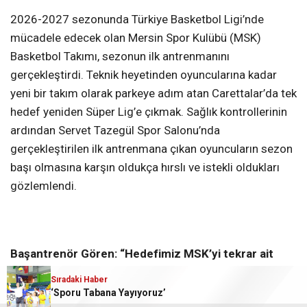
2026-2027 sezonunda Türkiye Basketbol Ligi’nde
mücadele edecek olan Mersin Spor Kulübü (MSK)
Basketbol Takımı, sezonun ilk antrenmanını
gerçekleştirdi. Teknik heyetinden oyuncularına kadar
yeni bir takım olarak parkeye adım atan Carettalar’da tek
hedef yeniden Süper Lig’e çıkmak. Sağlık kontrollerinin
ardından Servet Tazegül Spor Salonu’nda
gerçekleştirilen ilk antrenmana çıkan oyuncuların sezon
başı olmasına karşın oldukça hırslı ve istekli oldukları
gözlemlendi.
Başantrenör Gören: “Hedefimiz
MSK’yi tekrar ait
olduğu yere taşımak”
Sıradaki Haber
Sıradaki Haber
Sıradaki Haber
MİY TRANSFERLERE DEVAM EDİYOR
Beren Akış’tan Bronz Madalya
‘Sporu Tabana Yayıyoruz’
Antrenman öncesi oyuncuları ile konuşan Başantrenör