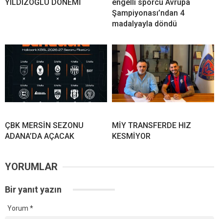
YILDIZOĞLU DÖNEMİ
engelli sporcu Avrupa
Şampiyonası’ndan 4
madalyayla döndü
ÇBK MERSİN SEZONU
MİY TRANSFERDE HIZ
ADANA’DA AÇACAK
KESMİYOR
YORUMLAR
Bir yanıt yazın
Yorum
*