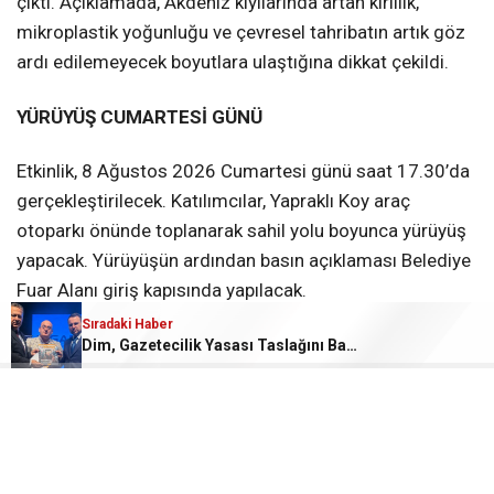
çıktı. Açıklamada, Akdeniz kıyılarında artan kirlilik,
mikroplastik yoğunluğu ve çevresel tahribatın artık göz
ardı edilemeyecek boyutlara ulaştığına dikkat çekildi.
YÜRÜYÜŞ CUMARTESİ GÜNÜ
Etkinlik, 8 Ağustos 2026 Cumartesi günü saat 17.30’da
gerçekleştirilecek. Katılımcılar, Yapraklı Koy araç
otoparkı önünde toplanarak sahil yolu boyunca yürüyüş
yapacak. Yürüyüşün ardından basın açıklaması Belediye
Fuar Alanı giriş kapısında yapılacak.
Sıradaki Haber
“BU SADECE ÇEVRE DEĞİL, YAŞAM MESELESİ”
Dim, Gazetecilik Yasası Taslağını Bakan Gürlek’e Sundu
Organizatörler, çağrılarında yalnızca çevre kirliliğine
değil, halk sağlığına da dikkat çekti. Deniz ekosisteminin
bozulmasının balıkçılıktan turizme kadar birçok alanı
etkilediği, mikroplastiklerin ise doğrudan insan sağlığını