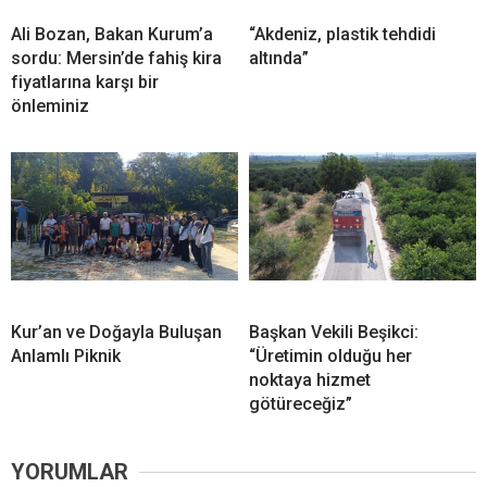
Ali Bozan, Bakan Kurum’a
“Akdeniz, plastik tehdidi
sordu: Mersin’de fahiş kira
altında”
fiyatlarına karşı bir
önleminiz
Kur’an ve Doğayla Buluşan
Başkan Vekili Beşikci:
Anlamlı Piknik
“Üretimin olduğu her
noktaya hizmet
götüreceğiz”
YORUMLAR