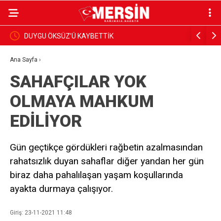
DUYGU ÖKSÜZ’Ü KAYBETTİK
BAŞKAN Y
İNCELEDİ
Ana Sayfa
›
SAHAFÇILAR YOK
OLMAYA MAHKUM
EDİLİYOR
Gün geçtikçe gördükleri rağbetin azalmasından
rahatsızlık duyan sahaflar diğer yandan her gün
biraz daha pahalılaşan yaşam koşullarında
ayakta durmaya çalışıyor.
Giriş: 23-11-2021 11:48