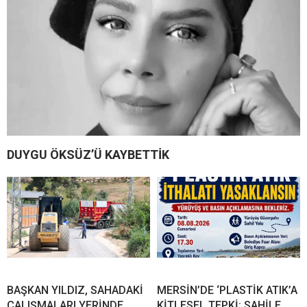
DUYGU ÖKSÜZ’Ü KAYBETTİK
BAŞKAN YILDIZ, SAHADAKİ
MERSİN’DE ‘PLASTİK ATIK’A
ÇALIŞMALARI YERİNDE
KİTLESEL TEPKİ: SAHİLE