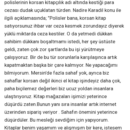
polislerinin korsan kitapçılık adı altında kestiği para
cezası dudak uçuklatan türden. Nadire Karadil konu ile
ilgili açıklamasında; ”Polisler bana, korsan kitap
satıyorsunuz ihbar var ceza kesmek zorundayız diyerek
yüklü miktarda ceza kestiler. O da yetmedi dükkan
sahibim dükkanı boşaltmamı istedi, her şey üstüste
geldi, zaten çok zor şartlarda bu işi yürütmeye
çalışıyoruz. Bir de bu tür sorunlarla karşılaşınca artık
kapatmaktan başka bir çare kalmıyor. Ne yapacağımı
bilmiyorum. Mersin’de fazla sahaf yok, ayrıca biz
sahaflar korsan değil ikinci el kitap işindeyiz daha çok,
paha biçilemez değerleri biz ucuz yoldan insanlara
ulaştırıyoruz. Kitap mağazaları işimizi yeterince
düşürdü zaten.Bunun yanı sıra insanlar artık internet
üzerinden sipariş veriyor . Sahafın önemini yeterince
düşürdüler. Bu mesleği sevdiğim için yapıyorum.
Kitaplar benim yaşamım ve alışmışım bir kere, istesem