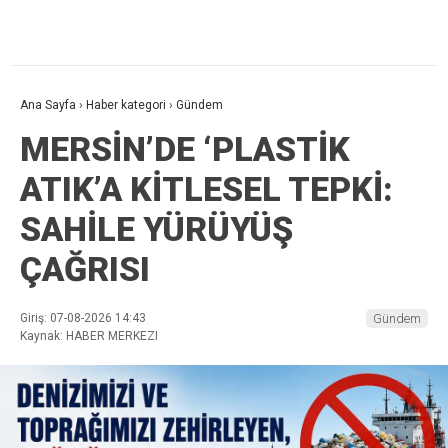
Ana Sayfa
›
Haber kategori
›
Gündem
MERSİN’DE ‘PLASTİK
ATIK’A KİTLESEL TEPKİ:
SAHİLE YÜRÜYÜŞ
ÇAĞRISI
Giriş: 07-08-2026 14:43
Gündem
Kaynak: HABER MERKEZI