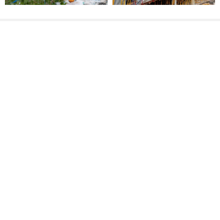
THE GUARDIAN TÜRKİYE’Yİ
YAZLIK BÖLGELERDE
MANŞETE TAŞIDI
İNŞAAT HUZURSUZLUĞU!
Akdeniz’i kirleten 23 tesise
ARSLANKÖY YOLUNDA BİR
47,5 milyon lira ceza
KAZA DAHA… SORUMLU
KİM OLACAK?