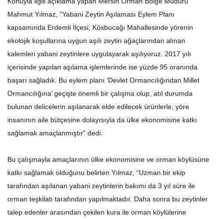
Konuyla ilgili açıklama yapan Mersin Orman Bölge Müdürü
Mahmut Yılmaz, “Yabani Zeytin Aşılaması Eylem Planı
kapsamında Erdemli İlçesi, Kösbucağı Mahallesinde yörenin
ekolojik koşullarına uygun aşılı zeytin ağaçlarından alınan
kalemleri yabani zeytinlere uygulayarak aşılıyoruz. 2017 yılı
içerisinde yapılan aşılama işlemlerinde ise yüzde 95 oranında
başarı sağladık. Bu eylem planı ‘Devlet Ormancılığından Millet
Ormancılığına’ geçişte önemli bir çalışma olup, atıl durumda
bulunan delicelerin aşılanarak elde edilecek ürünlerle, yöre
insanının aile bütçesine dolayısıyla da ülke ekonomisine katkı
sağlamak amaçlanmıştır” dedi.
Bu çalışmayla amaçlarının ülke ekonomisine ve orman köylüsüne
katkı sağlamak olduğunu belirten Yılmaz, “Uzman bir ekip
tarafından aşılanan yabani zeytinlerin bakımı da 3 yıl süre ile
orman teşkilatı tarafından yapılmaktadır. Daha sonra bu zeytinler
talep edenler arasından çekilen kura ile orman köylülerine