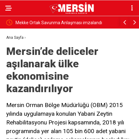
Mekke Ortak Savunma Anlaşması imzalandı
Kıratlı: “
demektir”
Ana Sayfa
›
Mersin’de deliceler
aşılanarak ülke
ekonomisine
kazandırılıyor
Mersin Orman Bölge Müdürlüğü (OBM) 2015
yılında uygulamaya konulan Yabani Zeytin
Rehabilitasyonu Projesi kapsamında, 2018 yılı
programında yer alan 105 bin 600 adet yabani