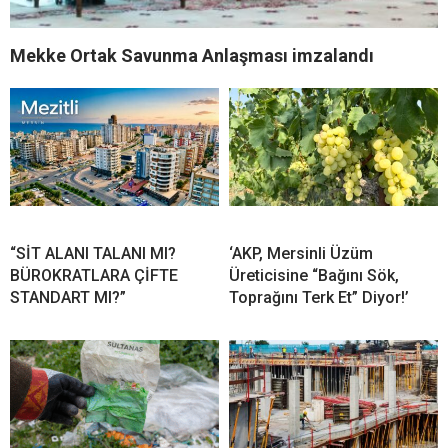
Mekke Ortak Savunma Anlaşması imzalandı
“SİT ALANI TALANI MI?
‘AKP, Mersinli Üzüm
BÜROKRATLARA ÇİFTE
Üreticisine “Bağını Sök,
STANDART MI?”
Toprağını Terk Et” Diyor!’