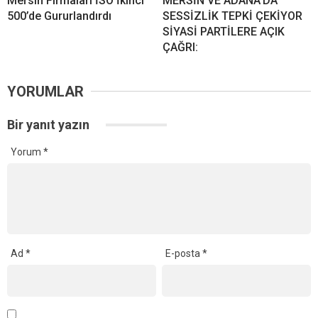
Mersin Firmaları İSO İkinci
MERSİN VE ADANA’DA
500’de Gururlandırdı
SESSİZLİK TEPKİ ÇEKİYOR
SİYASİ PARTİLERE AÇIK
ÇAĞRI:
YORUMLAR
Bir yanıt yazın
Yorum
*
Ad
*
E-posta
*